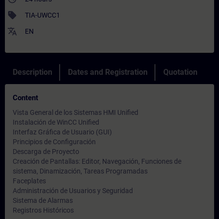
sell
TIA-UWCC1
translate
EN
Description
Dates and Registration
Quotation
Content
Vista General de los Sistemas HMI Unified
Instalación de WinCC Unified
Interfaz Gráfica de Usuario (GUI)
Principios de Configuración
Descarga de Proyecto
Creación de Pantallas: Editor, Navegación, Funciones de
sistema, Dinamización, Tareas Programadas
Faceplates
Administración de Usuarios y Seguridad
Sistema de Alarmas
Registros Históricos