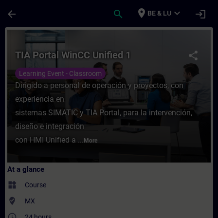
Skip To Main Content
Page Loaded
place
expand_more
arrow_back
search
login
BE & LU
Course - TIA Portal WinCC Unified 1 - Trai
TIA Portal WinCC Unified 1
share
Learning Event - Classroom
Dirigido a personal de operación y proyectos, con
experiencia en
sistemas SIMATIC y TIA Portal, para la intervención,
diseño e integración
con HMI Unified a ...
More
At a glance
widgets
Course
where_to_vote
MX
access_time
24 hours