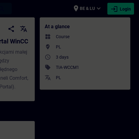
place
expand_more
login
earch
BE & LU
Login
nCC - Training - Training - Professional
At a glance
share
translate
widgets
Course
rtal WinCC
where_to_vote
PL
kcjami małej
access_time
3 days
iędzy
sell
TIA-WCCM1
błędnego
translate
neli Comfort,
PL
ortal).