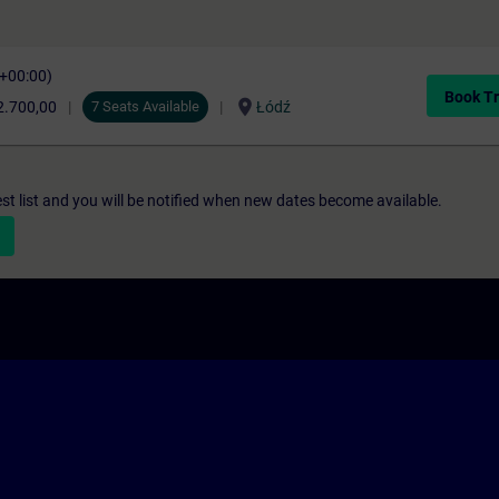
C+00:00)
Book Tr
location_on
2.700,00
7 Seats Available
Łódź
st list and you will be notified when new dates become available.