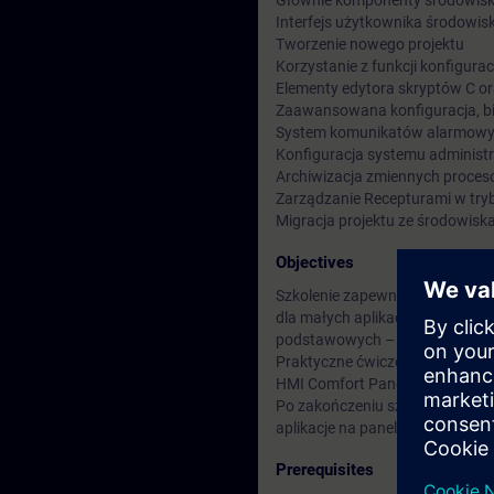
Głównie komponenty środowiska
Interfejs użytkownika środowisk
Tworzenie nowego projektu
Korzystanie z funkcji konfigur
Elementy edytora skryptów C o
Zaawansowana konfiguracja, bibl
System komunikatów alarmowych
Konfiguracja systemu administ
Archiwizacja zmiennych proce
Zarządzanie Recepturami w try
Migracja projektu ze środowisk
Objectives
Szkolenie zapewnia transfer ni
dla małych aplikacji. Uczestnik 
podstawowych – Basic Panels, C
Praktyczne ćwiczenia wykonywa
HMI Comfort Panels i sterownik
Po zakończeniu szkolenia uczest
aplikacje na panele operatorski
Prerequisites