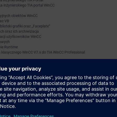
 inżynierskiego TIA Portal
a inżynierskiego TIA portal WinCC
acyjnych obiektów WinCC
raz VB
ioteki grafiki oraz „Faceplate”
 oraz ich archiwizacja
racji użytkowników WinCC
sowych
bie Runtime
a klasycznego WinCC V7.x do TIA WinCC Professional
ezbędnej wiedzy potrzebnej podczas konfiguracji i programowania system
zdobędzie wiedzę o tym jak bezbłędnie tworzyć projekt wizualizacji dla pan
omfort Panels, Mobile Panels oraz Runtime Advanced w WinCC (TIA Por
ne w środowisku projektowym TIA Portal WinCC realizowane są panelu
u S7-1500.
nik powinien efektywnie tworzyć nowe projekty, jak i modyfikować już is
e HMI w platformie TIA Portal WinCC.