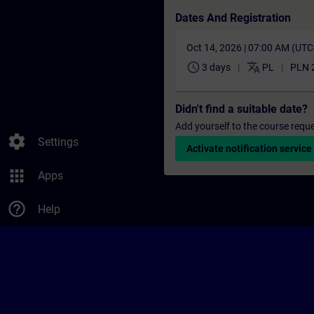
Dates And Registration
Oct 14, 2026 | 07:00 AM (UT
schedule
translate
3 days
PL
PLN 
Didn't find a suitable date?
Add yourself to the course reque
settings
Settings
Activate notification service
apps
Apps
help_outline
Help