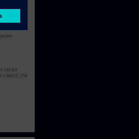
ość zmiany
zęciem
, czy już
ć z WinCC (TIA