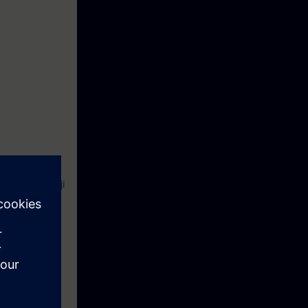
ów wizualizacji
eli
tal).
 operatorskim
tniejące