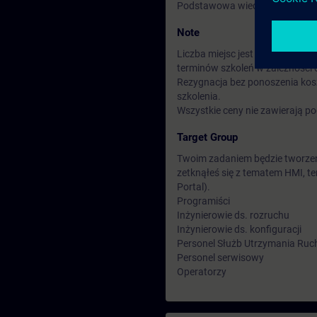
Podstawowa wiedza z zakresu 
Note
Liczba miejsc jest ograniczona
terminów szkoleń w zależności 
Rezygnacja bez ponoszenia kos
szkolenia.
Wszystkie ceny nie zawierają p
Target Group
Twoim zadaniem będzie tworzenie
zetknąłeś się z tematem HMI, t
Portal).
Programiści
Inżynierowie ds. rozruchu
Inżynierowie ds. konfiguracji
Personel Służb Utrzymania Ruc
Personel serwisowy
Operatorzy