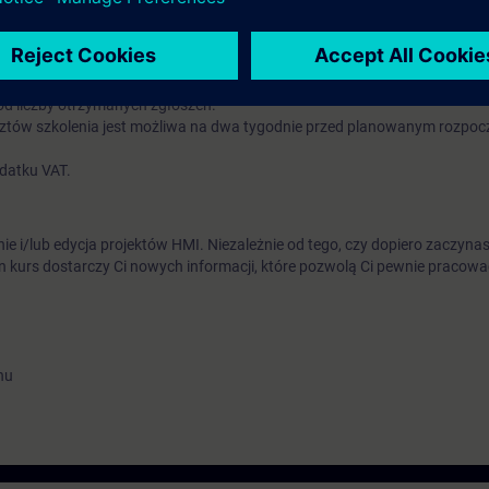
automatyki.
. Decyduje kolejność napływających zgłoszeń. Zastrzegamy sobie możliw
od liczby otrzymanych zgłoszeń.
ztów szkolenia jest możliwa na dwa tygodnie przed planowanym rozpoc
odatku VAT.
 i/lub edycja projektów HMI. Niezależnie od tego, czy dopiero zaczynasz
en kurs dostarczy Ci nowych informacji, które pozwolą Ci pewnie pracowa
hu