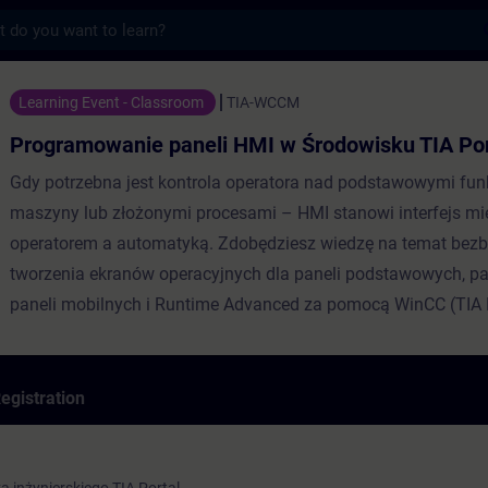
s
nie paneli HMI w Środowisku TIA Portal Wi
Learning Event - Classroom
TIA-WCCM
Programowanie paneli HMI w Środowisku TIA Po
Gdy potrzebna jest kontrola operatora nad podstawowymi fun
maszyny lub złożonymi procesami – HMI stanowi interfejs m
operatorem a automatyką. Zdobędziesz wiedzę na temat bez
tworzenia ekranów operacyjnych dla paneli podstawowych, pa
paneli mobilnych i Runtime Advanced za pomocą WinCC (TIA P
egistration