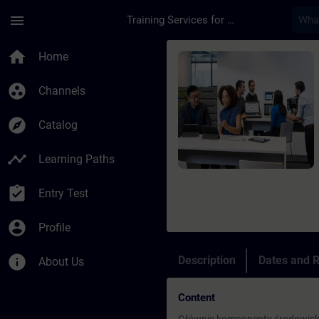
Skip To Main Content
Page Loaded
menu
Training Services for Digital Industries
Course - Programowa
home
Home
group_work
Channels
explore
Catalog
timeline
Learning Paths
assignment_turned_in
Entry Test
account_circle
Profile
info
Description
Dates and R
About Us
Content