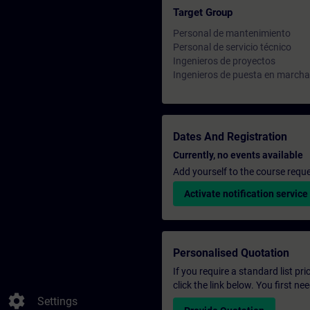
Target Group
Personal de mantenimiento
Personal de servicio técnico
Ingenieros de proyectos
Ingenieros de puesta en marcha
Dates And Registration
Currently, no events available
Add yourself to the course reque
Activate notification service
Personalised Quotation
If you require a standard list pr
click the link below. You first n
settings
Settings