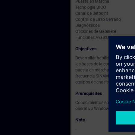
Puesta en Marcha
Tecnología BICO
Canal de Setpoint
Control de Lazo Cerrado
Diagnósticos
Opciones de Gabinete
Funciones Avanzadas
Objectives
Desarrollar habilidades de integ
las bases de la construcción de
puesta en marcha y configuració
frecuencia SINAMICS en acciona
equipos de chasís y gabinete..
Prerequisites
Conocimientos sobre motores el
operativo Windows).
Note
-