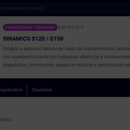
s
20 / G150 - Training - Training - Profess
Learning Event - Classroom
DR-S12_G15
SINAMICS S120 / G150
Dirigido a personal técnico en áreas de mantenimiento, servici
con experiencia previa con máquinas eléctricas y accionamient
diagnóstico, intervención, puesta en marcha y optimización pa
de frecuencia/velocidad SINAMICS G130/G150/S120/S150, 
los principios de funcionamiento en SINAMICS G/S empleand
herramientas STARTER o SCOUT Classic V5.X.
egistration
Quotation
NAMICS