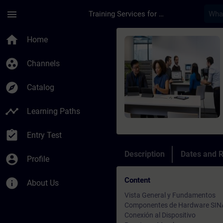
Skip To Main Content
Page Loaded
menu
Training Services for Digital Industries
Course - SINAMICS S1
home
Home
group_work
Channels
explore
Catalog
timeline
Learning Paths
assignment_turned_in
Entry Test
Description
Dates and R
account_circle
Profile
Content
info
About Us
Vista General y Fundamentos
Componentes de Hardware SI
Conexión al Dispositivo