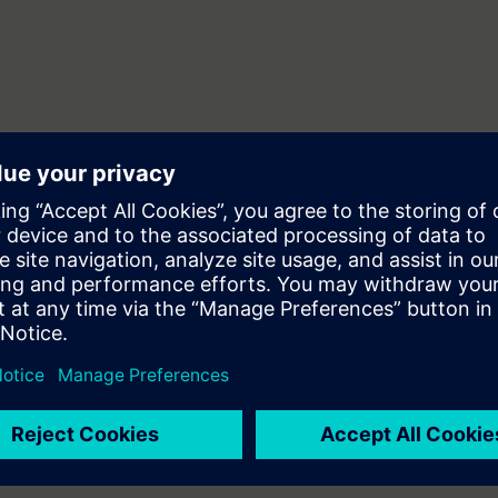
ración y detección de fallos, conociendo
 los SINAMICS, así como sus fundamentos de parametrización y control, 
n de aplicaciones de control con variador de
miento de motores CA y conociendo de forma teórica la electrónica de p
éctricos CA, fundamentos de electrónica e informática (buen manejo de 