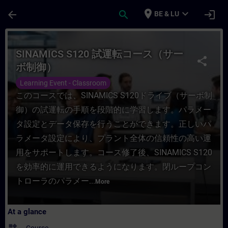
Skip To Main Content
Page Loaded
place
expand_more
arrow_back
search
login
BE & LU
Course - SINAMICS S120 試運転コース（サーボ制御
SINAMICS S120 試運転コース（サー
share
ボ制御）
Learning Event - Classroom
このコースでは、SINAMICS S120ドライブ（サーボ制
御）の試運転の手順を段階的に学習します。パラメー
タ設定とデータ保存を行うことができます。正しいパ
ラメータ設定により、プラント全体の信頼性の高い運
用をサポートします。コース修了後、SINAMICS S120
を効率的に運用できるようになります。閉ループコン
トローラのパラメー...
More
At a glance