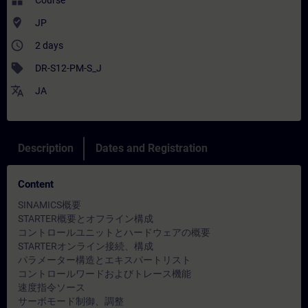
widgets
Course
where_to_vote
JP
access_time
2 days
sell
DR-S12-PM-S_J
translate
JA
Description
Dates and Registration
Content
SINAMICS概要
STARTER概要とオフライン構成
コントロールユニットとハードウェアの概要
STARTERオンライン接続、構成
パラメーター構造とエキスパートリスト
コントロールワードおよびトレース機能
速度指令ソース
サーボモード制御、調整