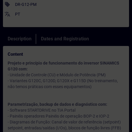
sell
DR-G12-PM
translate
PT
Description
Dates and Registration
Content
Projeto e princípio de funcionamento do inversor SINAMICS
G120 com:
- Unidade de Controle (CU) e Módulo de Potência (PM)
- Variantes G120C, G120D, G120X e G115D (No treinamento,
não temos práticas com esses equipamentos)
Parametrização, backup de dados e diagnóstico com:
- Software STARTDRIVE no TIA Portal
- Painéis operadores Painéis de operação BOP-2 e IOP-2
- Diagramas de Função: Canal de valor de referência (setpoint)
setpoint, entradas/saídas (I/Os), blocos de função livres (FFB)