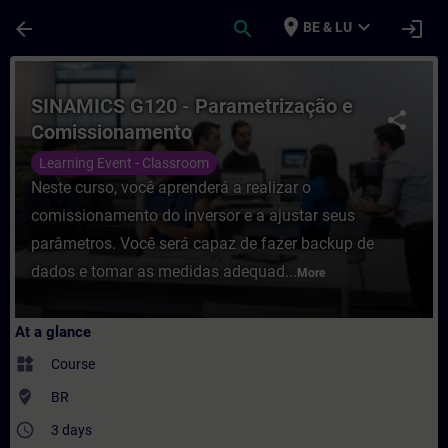
Skip To Main Content
Page Loaded
place
expand_more
arrow_back
search
login
BE & LU
Course - SINAMICS G120 - Parametrização 
SINAMICS G120 - Parametrização e
share
Comissionamento
Learning Event - Classroom
Neste curso, você aprenderá a realizar o
comissionamento do inversor e a ajustar seus
parâmetros. Você será capaz de fazer backup de
dados e tomar as medidas adequad...
More
At a glance
widgets
Course
where_to_vote
BR
access_time
3 days