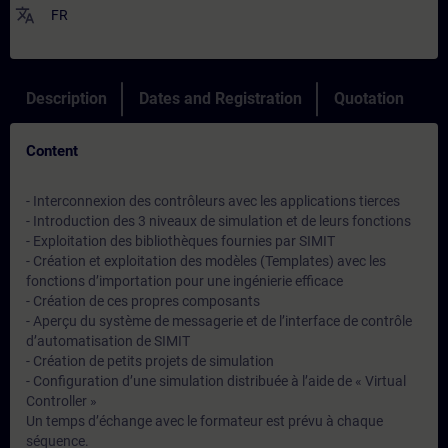
translate
FR
Description
Dates and Registration
Quotation
Content
- Interconnexion des contrôleurs avec les applications tierces
- Introduction des 3 niveaux de simulation et de leurs fonctions
- Exploitation des bibliothèques fournies par SIMIT
- Création et exploitation des modèles (Templates) avec les
fonctions d’importation pour une ingénierie efficace
- Création de ces propres composants
- Aperçu du système de messagerie et de l’interface de contrôle
d’automatisation de SIMIT
- Création de petits projets de simulation
- Configuration d’une simulation distribuée à l’aide de « Virtual
Controller »
Un temps d’échange avec le formateur est prévu à chaque
séquence.