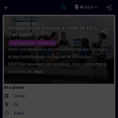
Skip To Main Content
Page Loaded
place
expand_more
arrow_back
search
login
BE & LU
Course - Simulation de Process à l'aide de
Simulation de Process à l'aide de PCS
share
7 et SIMIT
Learning Event - Classroom
Cette formation vous fournit un résumé des fonctions
et des bibliothèques du logiciel de simulation
SIMIT.Par des exercices pratiques, vous apprendrez à
concevoir de...
More
At a glance
widgets
Course
where_to_vote
FR
access_time
4 days