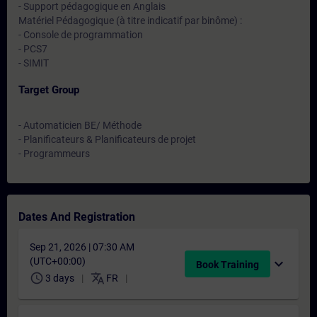
- Support pédagogique en Anglais
Matériel Pédagogique (à titre indicatif par binôme) :
- Console de programmation
- PCS7
- SIMIT
Target Group
- Automaticien BE/ Méthode
- Planificateurs & Planificateurs de projet
- Programmeurs
Dates And Registration
Sep 21, 2026 | 07:30 AM
(UTC+00:00)
expand_more
Book Training
schedule
translate
3 days
FR