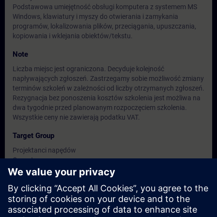
Podstawowa umiejętność obsługi komputera z systemem MS
Windows, klawiatury i myszy do otwierania i zamykania
programów, lokalizowania plików, przeciągania, upuszczania,
kopiowania i wklejania obiektów/tekstu.
Note
Liczba miejsc jest ograniczona. Decyduje kolejność
napływających zgłoszeń. Zastrzegamy sobie możliwość zmiany
terminów szkoleń w zależności od liczby otrzymanych zgłoszeń.
Rezygnacja bez ponoszenia kosztów szkolenia jest możliwa na
dwa tygodnie przed planowanym rozpoczęciem szkolenia.
Wszystkie ceny nie zawierają podatku VAT.
Target Group
Projektanci napędów
Operatorzy
Personel utrzymania ruchu
Dates And Registration