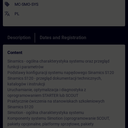
sell
MC-SMO-SYS
translate
PL
Description
Dates and Registration
Content
Sinamics - ogólna charakterystyka systemu oraz przegląd
funkcji i parametrów
Podstawy konfiguracji systemu napędowego Sinamics S120
Sinamics S120 - przegląd dokumentacji technicznych,
katalogów i instrukcji
Uruchamianie, optymalizacja i diagnostyka z
oprogramowaniem STARTER lub SCOUT
Praktycznie ćwiczenia na stanowiskach szkoleniowych
Sinamics S120
Simotion - ogólna charakterystyka systemu
Komponenty systemu Simotion (oprogramowanie SCOUT,
pakiety opcjonalne, platformy sprzętowe, pakiety