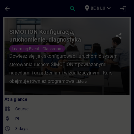
Skip To Main Content
Page Loaded
place
expand_more
arrow_back
search
login
BE & LU
Course - SIMOTION Konfiguracja, uruchomie
SIMOTION Konfiguracja,
share
uruchomienie, diagnostyka
Learning Event - Classroom
Dowiesz się, jak skonfigurować i uruchomić system
sterowania ruchem SIMOTION z powiązanymi
napędami i urządzeniami wizualizacyjnymi. Kurs
obejmuje również programowa...
More
At a glance
widgets
Course
where_to_vote
PL
access_time
3 days