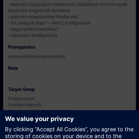
- alapvető adatgyűjtési feladatokat, táblázatos, trend és egyéb
kiegészítő megjelenítő elemekkel
- alapvető receptkezelési feladatokat
- TIA, integrált Step7 – WinCC konfigurációt
- diagnosztikai modulokat
- redundáns konfigurációt
Prerequisites
Automatizálási alapismeretek
Note
-
Target Group
Programozók
Üzembe helyezők
Szervizmérnökök, karbantartók
Operátorok