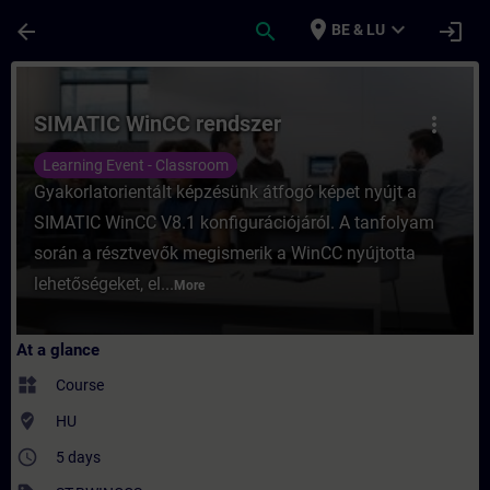
Skip To Main Content
Page Loaded
place
expand_more
arrow_back
search
login
BE & LU
Course - SIMATIC WinCC rendszer - Trainin
SIMATIC WinCC rendszer
more_vert
Learning Event - Classroom
Gyakorlatorientált képzésünk átfogó képet nyújt a
SIMATIC WinCC V8.1 konfigurációjáról. A tanfolyam
során a résztvevők megismerik a WinCC nyújtotta
lehetőségeket, el...
More
At a glance
widgets
Course
where_to_vote
HU
access_time
5 days