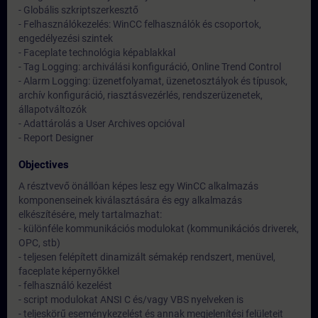
- Globális szkriptszerkesztő
- Felhasználókezelés: WinCC felhasználók és csoportok,
engedélyezési szintek
- Faceplate technológia képablakkal
- Tag Logging: archiválási konfiguráció, Online Trend Control
- Alarm Logging: üzenetfolyamat, üzenetosztályok és típusok,
archív konfiguráció, riasztásvezérlés, rendszerüzenetek,
állapotváltozók
- Adattárolás a User Archives opcióval
- Report Designer
Objectives
A résztvevő önállóan képes lesz egy WinCC alkalmazás
komponenseinek kiválasztására és egy alkalmazás
elkészítésére, mely tartalmazhat:
- különféle kommunikációs modulokat (kommunikációs driverek,
OPC, stb)
- teljesen felépített dinamizált sémakép rendszert, menüvel,
faceplate képernyőkkel
- felhasználó kezelést
- script modulokat ANSI C és/vagy VBS nyelveken is
- teljeskörű eseménykezelést és annak megjelenítési felületeit