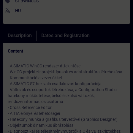
sell
ST-BWINCCS
translate
HU
Description
Dates and Registration
Content
- A SIMATIC WinCC rendszer áttekintése
- WinCC projektek: projekttípusok és adatstruktúra létrehozása
- Kommunikáció a vezérlőkkel
- A SIMATIC S7-hez való csatlakozás konfigurációja
- Változók és csoportok létrehozása, a Configuration Studio
hatékony működtetése, belső és külső változók,
rendszerinformációs csatorna
- Cross Reference Editor
- A TIA előnyei és lehetőségei
- Hatékony munka a grafikus tervezővel (Graphics Designer)
- Objektumok dinamikus ábrázolása
- Diagnosztikai és teljesítménymutatók a C és VB szkriptekhez