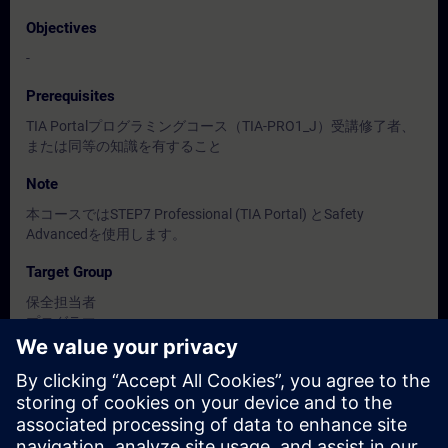
Objectives
-
Prerequisites
TIA Portalプログラミングコース（TIA-PRO1_J）受講修了者、
または同等の知識を有すること
Note
本コースではSTEP7 Professional (TIA Portal) とSafety
Advancedを使用します。
Target Group
保全担当者
プログラマー
設計者
Dates And Registration