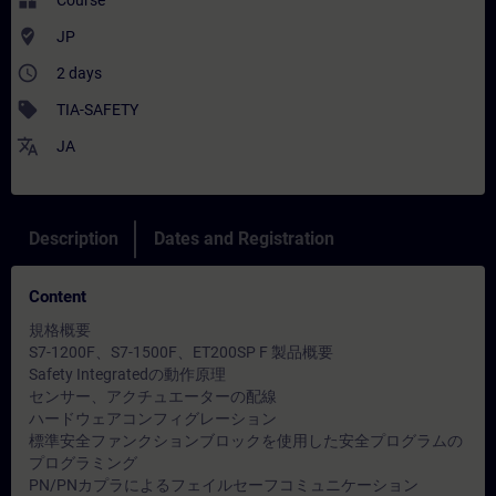
widgets
Course
where_to_vote
JP
access_time
2 days
sell
TIA-SAFETY
translate
JA
Description
Dates and Registration
Content
規格概要
S7-1200F、S7-1500F、ET200SP F 製品概要
Safety Integratedの動作原理
センサー、アクチュエーターの配線
ハードウェアコンフィグレーション
標準安全ファンクションブロックを使用した安全プログラムの
プログラミング
PN/PNカプラによるフェイルセーフコミュニケーション