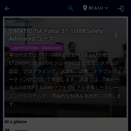
Skip To Main Content
Page Loaded
place
expand_more
arrow_back
search
login
BE & LU
Course - SIMATIC TIA Portal S7-1500FSaf
SIMATIC TIA Portal S7-1500FSafety
more_vert
Advanced コース
Learning Event - Classroom
本コースでは、S7-1500Fの安全PLCおよび分散型
ET200SPの安全I/Oモジュールによる安全システムの
設定、プログラミング、試運転、診断、トラブルシュ
ーティングについて学習します。課題では、TIAポー
タルのSTEP 7 Safetyソフトウェアを搭載したトレー
ニングシステムで、理論的な知識を実践的に活用しま
す。
At a glance