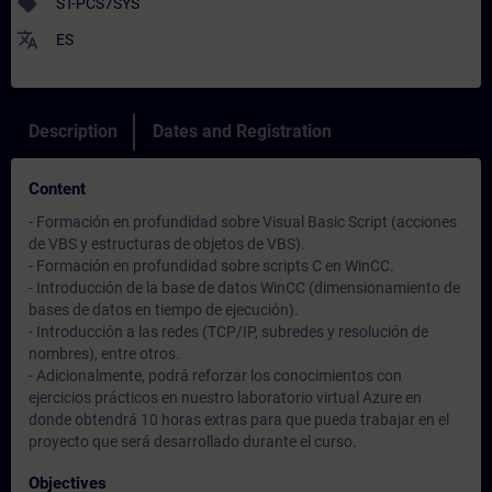
sell
ST-PCS7SYS
translate
ES
Description
Dates and Registration
Content
- Formación en profundidad sobre Visual Basic Script (acciones
de VBS y estructuras de objetos de VBS).
- Formación en profundidad sobre scripts C en WinCC.
- Introducción de la base de datos WinCC (dimensionamiento de
bases de datos en tiempo de ejecución).
- Introducción a las redes (TCP/IP, subredes y resolución de
nombres), entre otros.
- Adicionalmente, podrá reforzar los conocimientos con
ejercicios prácticos en nuestro laboratorio virtual Azure en
donde obtendrá 10 horas extras para que pueda trabajar en el
proyecto que será desarrollado durante el curso.
Objectives