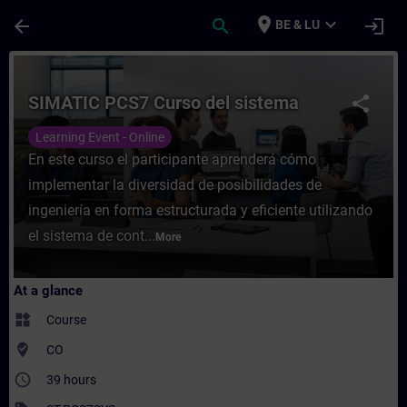
Skip To Main Content
Page Loaded
place
expand_more
arrow_back
search
login
BE & LU
Course - SIMATIC PCS7 Curso del sistema -
SIMATIC PCS7 Curso del sistema
share
Learning Event - Online
En este curso el participante aprenderá cómo
implementar la diversidad de posibilidades de
ingeniería en forma estructurada y eficiente utilizando
el sistema de cont...
More
At a glance
widgets
Course
where_to_vote
CO
access_time
39 hours