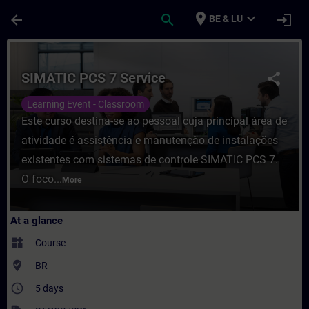
Skip To Main Content
Page Loaded
place
expand_more
arrow_back
search
login
BE & LU
Course - SIMATIC PCS 7 Service - Training
SIMATIC PCS 7 Service
share
Learning Event - Classroom
Este curso destina-se ao pessoal cuja principal área de
atividade é assistência e manutenção de instalações
existentes com sistemas de controle SIMATIC PCS 7.
O foco...
More
At a glance
widgets
Course
where_to_vote
BR
access_time
5 days