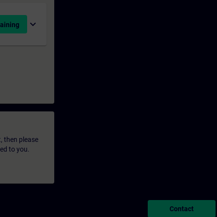
expand_more
aining
t, then please
led to you.
Contact