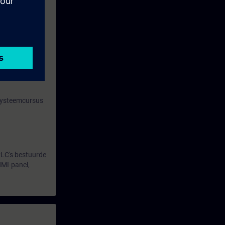
ardoor er veel
ied Service
 systeemcursus
PLC's bestuurde
HMI-panel,