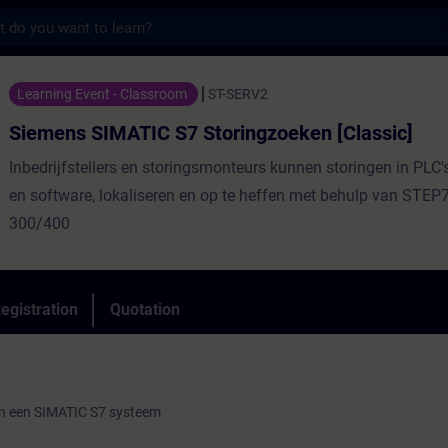
s
ATIC S7 Storingzoeken [Classic] - Trainin
Learning Event - Classroom
ST-SERV2
Siemens SIMATIC S7 Storingzoeken [Classic]
Inbedrijfstellers en storingsmonteurs kunnen storingen in PLC'
en software, lokaliseren en op te heffen met behulp van STEP
300/400
egistration
Quotation
 van een SIMATIC S7 systeem