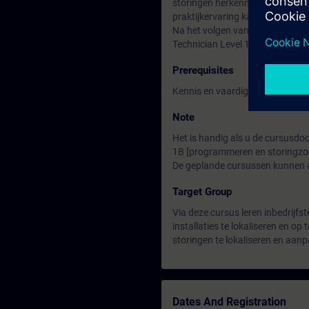
storingen herkennen en verhelpe
praktijkervaring kan worden op
Na het volgen van deze cursus he
Technician Level 1.
Prerequisites
Kennis en vaardigheden die in S
Note
Het is handig als u de cursusd
1B [programmeren en storingzo
De geplande cursussen kunnen a
Target Group
Via deze cursus leren inbedrijf
installaties te lokaliseren en op
storingen te lokaliseren en aan
Dates And Registration