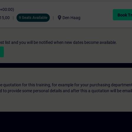
C+00:00)
Book Tr
location_on
15,00
9 Seats Available
Den Haag
st list and you will be notified when new dates become available.
ice quotation for this training, for example for your purchasing departmen
eed to provide some personal details and after this a quotation will be emai