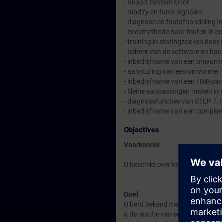
- Report System Error
- modify en force signalen
- diagnose en foutafhandeling i
- zoekmethode naar fouten in ee
- training in storingzoeken door
- beheer van de software en ha
- inbedrijfname van een omvorm
- aansturing van een omvormer
- inbedrijfname van een HMI-pan
- kleine aanpassingen maken in 
- diagnosefuncties van STEP 7, m
- inbedrijfname van een complee
Objectives
Voorkennis
U beschikt over kennis en vaard
Doel
U bent bekend met de hardware
u de reactie van een systeem op