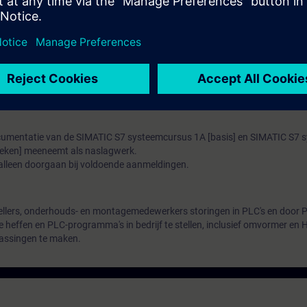
n. Deze cursus bestaat voor een groot deel uit maken van oefeningen wa
gedaan.
eft u de mogelijkheid zich in te schrijven voor het examen Siemens Certif
IMATIC S7 systeemcursus 1A en 1B "Classic" zijn opgedaan.
ocumentatie van de SIMATIC S7 systeemcursus 1A [basis] en SIMATIC S7
eken] meeneemt als naslagwerk.
lleen doorgaan bij voldoende aanmeldingen.
stellers, onderhouds- en montagemedewerkers storingen in PLC's en door 
 te heffen en PLC-programma's in bedrijf te stellen, inclusief omvormer en 
passingen te maken.