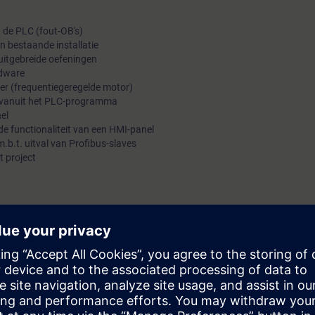
n de PLC (fout-OB's)
n bestaande installatie
 uitgebreide oefeningen
rdware
er (frequentiegeregelde motor)
 vanuit het PLC-programma
el
de functionaliteit van een HMI-panel
.b.t. uitval van Profibus-slaves
t project
igheden die in de cursus SIMATIC S7 Systeemcursus 1A+1B "Classic" zijn
opbouw en de softwareprogrammastructuur van de SIMATIC S7-systeme
 in- en externe fouten, kunt u meer complexe programma's uitlezen, aanp