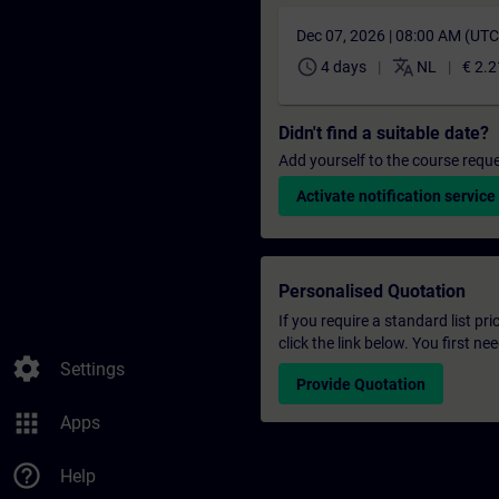
Dec 07, 2026 | 08:00 AM (UT
schedule
translate
4 days
NL
€ 2.2
Didn't find a suitable date?
Add yourself to the course reque
Activate notification service
Personalised Quotation
If you require a standard list pr
click the link below. You first n
settings
Settings
Provide Quotation
apps
Apps
help_outline
Help