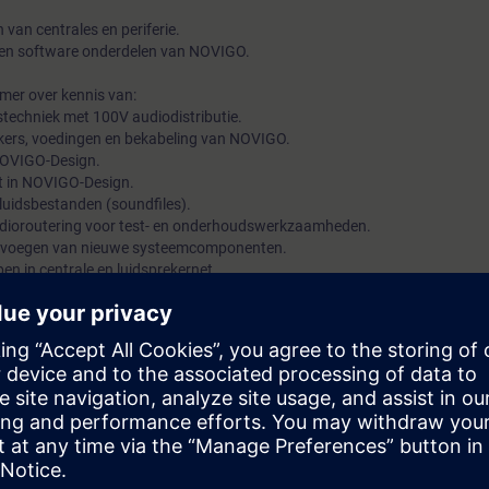
van centrales en periferie.
 en software onderdelen van NOVIGO.
mer over kennis van:
stechniek met 100V audiodistributie.
kers, voedingen en bekabeling van NOVIGO.
NOVIGO-Design.
ct in NOVIGO-Design.
luidsbestanden (soundfiles).
 audioroutering voor test- en onderhoudswerkzaamheden.
toevoegen van nieuwe systeemcomponenten.
pen in centrale en luidsprekernet
beschikt de deelnemer over alle noodzakelijke theoretische- en praktisch
OVIGO te engineeren en in bedrijf te stellen met behulp van de NOVIGO
tingen en geluidsmetingen is gewenst.