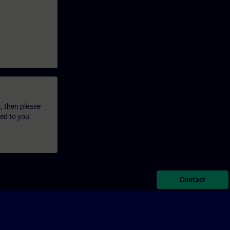
t, then please
led to you.
Contact