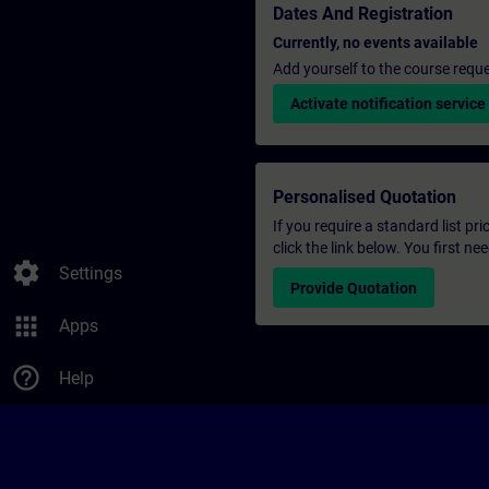
Dates And Registration
Currently, no events available
Add yourself to the course reque
Activate notification service
Personalised Quotation
If you require a standard list pr
click the link below. You first n
settings
Settings
Provide Quotation
apps
Apps
help_outline
Help