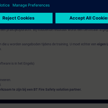
op MBO-niveau.
ion Partners van BT
welke toegang tot deze cursus hebben.
een praktijkopdracht. Bij voldoende resultaat wordt een certificaat afge
n die u worden aangeboden tijdens de training. U moet echter een
eigen 
n.
tware is in het Engels)
ineeren.
.
kzaam te zijn bij een BT Fire Safety solution partner.