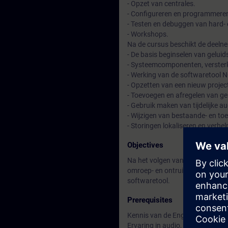
- Opzet van centrales.
- Configureren en programmeren 
- Testen en debuggen van hard-
- Workshops.
Na de cursus beschikt de deelne
- De basis beginselen van geluid
- Systeemcomponenten, verster
- Werking van de softwaretool 
- Opzetten van een nieuw proje
- Toevoegen en afregelen van ge
- Gebruik maken van tijdelijke
- Wijzigen van bestaande- en 
- Storingen lokaliseren en verhel
Objectives
Na het volgen van deze training 
omroep- en ontruimingssyteem N
softwaretool.
Prerequisites
Kennis van de Engelse taal
Ervaring in audio, impedantieme