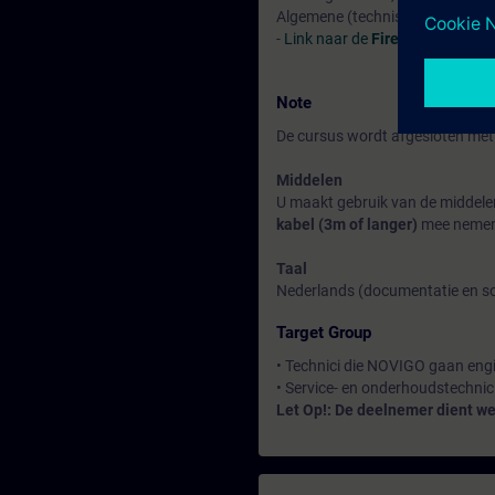
Algemene (technische) kennis 
-
Link naar de
Fire Safety Solut
Note
De cursus wordt afgesloten met 
Middelen
U maakt gebruik van de middele
kabel (3m of langer)
mee neme
Taal
Nederlands (documentatie en sof
Target Group
• Technici die NOVIGO gaan eng
• Service- en onderhoudstechnici
Let Op!: De deelnemer dient wer