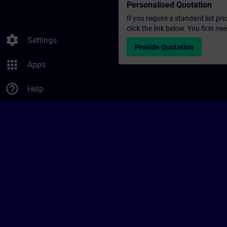
Personalised Quotation
If you require a standard list pr
click the link below. You first n
settings
Settings
Provide Quotation
apps
Apps
help_outline
Help