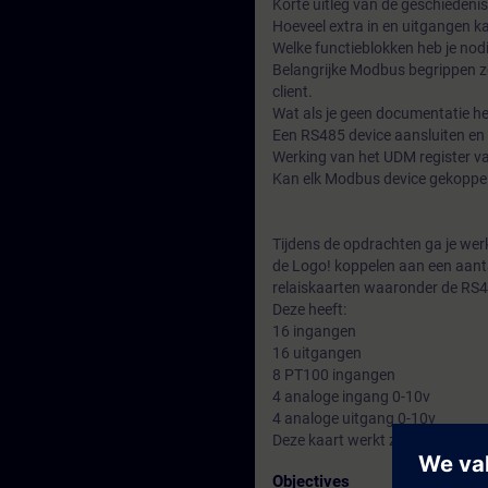
Korte uitleg van de geschieden
Hoeveel extra in en uitgangen 
Welke functieblokken heb je no
Belangrijke Modbus begrippen zoal
client.
Wat als je geen documentatie h
Een RS485 device aansluiten en 
Werking van het UDM register v
Kan elk Modbus device gekoppe
Tijdens de opdrachten ga je we
de Logo! koppelen aan een aant
relaiskaarten waaronder de RS48
Deze heeft:
16 ingangen
16 uitgangen
8 PT100 ingangen
4 analoge ingang 0-10v
4 analoge uitgang 0-10v
Deze kaart werkt zonder probl
Objectives