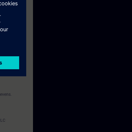
een tweetal
dules gaan we
erstof
gevens.
PLC