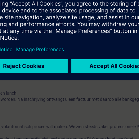
 je wegwijs in dit toch wel moeilijke protocol. Je gaat aan de slag met 
e CIM en een andere universele RS485 to Ethernet module. Via deze mo
ten. Natuurlijk allen in combinatie met de Siemens Logo!
 of voldoende aantoonbare ervaring.
beschikt over een groot aantal praktijkgerichte opdrachten zodat u de le
.
personen waardoor u veel persoonlijke aandacht krijgt.
e en lunch.
 worden. Na inschrijving ontvangt u een factuur met daarop alle bankge
volautomatisch proces wilt maken. We zien steeds vaker professionele 