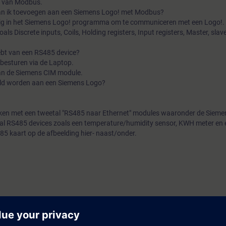
is van Modbus.
kan ik toevoegen aan een Siemens Logo! met Modbus?
dig in het Siemens Logo! programma om te communiceren met een Logo!.
s Discrete inputs, Coils, Holding registers, Input registers, Master, slave
ebt van een RS485 device?
besturen via de Laptop.
an de Siemens CIM module.
ld worden aan een Siemens Logo?
rken met een tweetal "RS485 naar Ethernet" modules waaronder de Sieme
al RS485 devices zoals een temperature/humidity sensor, KWH meter en 
5 kaart op de afbeelding hier- naast/onder.
emen met Siemens Logo!