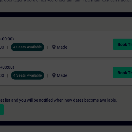
o doet tegenwoordig niet veel onder aan aan PLC maar kost een fractie.
C+00:00)
Book Tr
location_on
,00
4 Seats Available
Made
C+00:00)
Book Tr
location_on
,00
4 Seats Available
Made
st list and you will be notified when new dates become available.