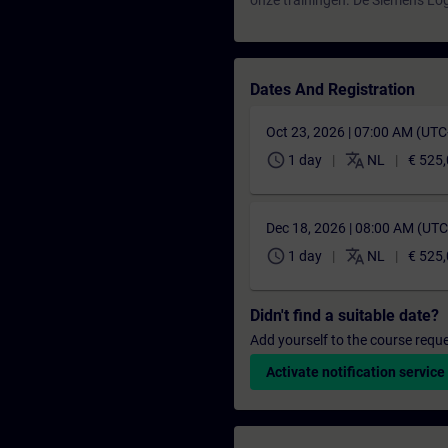
onze trainingen. De Siemens Log
Dates And Registration
Oct 23, 2026 | 07:00 AM (UT
schedule
translate
1 day
NL
€ 525
Dec 18, 2026 | 08:00 AM (UT
schedule
translate
1 day
NL
€ 525
Didn't find a suitable date?
Add yourself to the course reque
Activate notification service