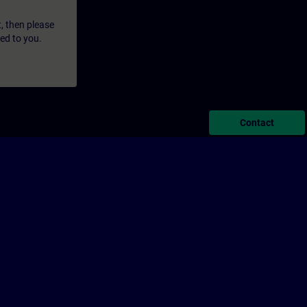
t, then please
led to you.
Contact