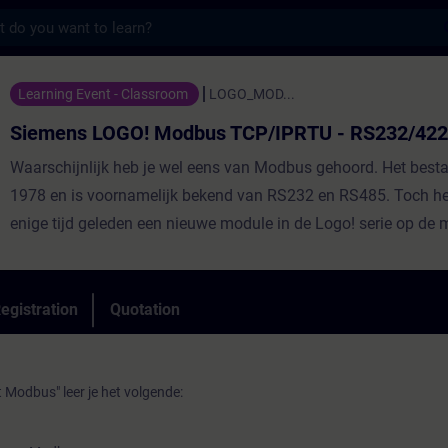
s
GO! Modbus TCP/IPRTU - RS232/422/485 - T
Learning Event - Classroom
LOGO_MOD...
Siemens LOGO! Modbus TCP/IPRTU - RS232/422
Waarschijnlijk heb je wel eens van Modbus gehoord. Het besta
1978 en is voornamelijk bekend van RS232 en RS485. Toch h
enige tijd geleden een nieuwe module in de Logo! serie op de 
gebracht namelijk de Communicatie Interface Module oftewel
deze module kun je via het Modbus protocol TCP/IP en RTU 
De Logo! zelf kan sowieso zonder extra module met Modbus 
egistration
Quotation
overweg.
 Modbus" leer je het volgende: