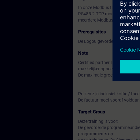
In onze Modbus training maken we
RS485-2-TCP modules namelijk d
meerdere Modbus devices aanslui
Prerequisites
De Logo8 gevorderden opleiding
Note
Certified partner Logo8 in Made 
makkelijker opneemt en begrijpt
De maximale groepsgrootte is 4 
Prijzen zijn inclusief koffie / the
De factuur moet vooraf voldaan
Target Group
Deze training is voor:
De gevorderde programmeur die 
programmeurs op