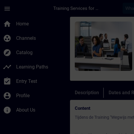
Skip To Main Content
Page Loaded
menu
Training Services for Digital Industries
Course - Siemens LO
home
Home
group_work
Channels
explore
Catalog
timeline
Learning Paths
assignment_turned_in
Entry Test
Description
Dates and R
account_circle
Profile
Content
info
About Us
Tijdens de Training "Wegwijs met