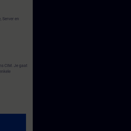
, Server en
ns CIM. Je gaat
enkele