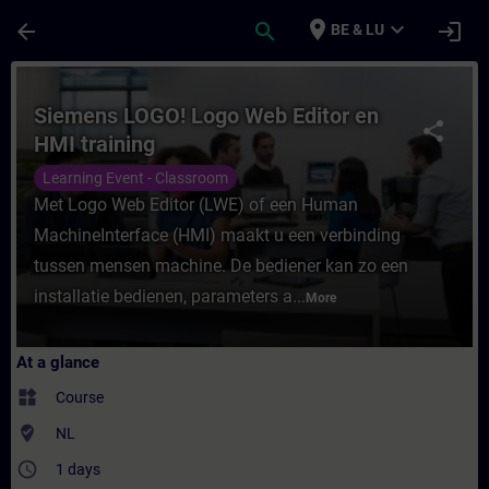
Skip To Main Content
Page Loaded
place
expand_more
arrow_back
search
login
BE & LU
Course - Siemens LOGO! Logo Web Editor en
Siemens LOGO! Logo Web Editor en
share
HMI training
Learning Event - Classroom
Met Logo Web Editor (LWE) of een Human
MachineInterface (HMI) maakt u een verbinding
tussen mensen machine. De bediener kan zo een
installatie bedienen, parameters a...
More
At a glance
widgets
Course
where_to_vote
NL
access_time
1 days