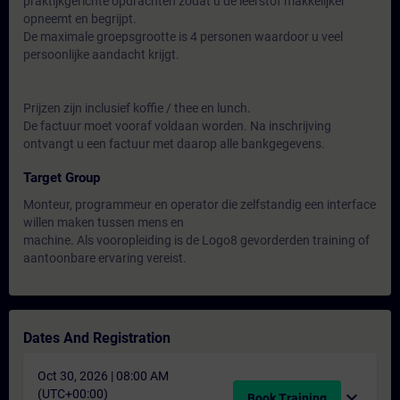
praktijkgerichte opdrachten zodat u de leerstof makkelijker
opneemt en begrijpt.
De maximale groepsgrootte is 4 personen waardoor u veel
persoonlijke aandacht krijgt.
Prijzen zijn inclusief koffie / thee en lunch.
De factuur moet vooraf voldaan worden. Na inschrijving
ontvangt u een factuur met daarop alle bankgegevens.
Target Group
Monteur, programmeur en operator die zelfstandig een interface
willen maken tussen mens en
machine. Als vooropleiding is de Logo8 gevorderden training of
aantoonbare ervaring vereist.
Dates And Registration
Oct 30, 2026 | 08:00 AM
(UTC+00:00)
expand_more
Book Training