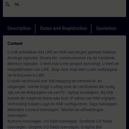
translate
NL
Description
Dates and Registration
Quotation
Content
U zult ontdekken dat LWE en HMI veel dingen gemeen hebben.
Analoge signalen, timers etc. communiceren via de Variabele
Memory signalen. U leert hoe u een project aanvangt. U leert de
mogelijkheden van LWE. Stap voor stap leert u een webpagina
op te bouwen in LWE.
U raakt vertrouwd met VM mapping en netwerk in- en
uitgangen. Verder krijgt u uitleg over de certificaten die nodig
zijn om de Webpagina via uw PC - laptop te bekijken. Bij HMI
komen de volgende items aan bod: IP adres van HMI wijzigen.
Verbinding tussen Logo en HMI configureren. Tags toevoegen.
Meerdere screens toevoegen. Teksten en afbeeldingen
toevoegen.
Buttons toevoegen. I/O field toevoegen. Symbolic I/O fields
toevoegen. Graphic I/O fields toevoegen. Graphic Bar