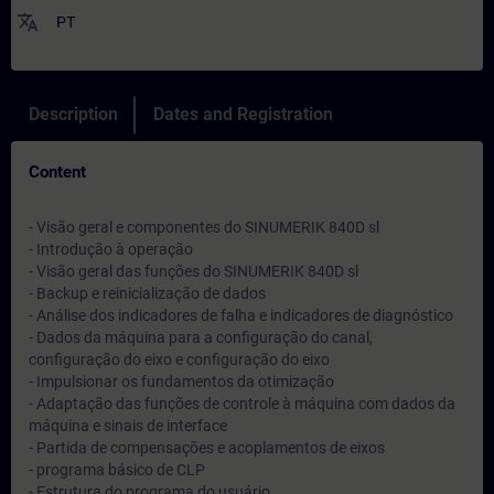
translate
PT
Description
Dates and Registration
Content
- Visão geral e componentes do SINUMERIK 840D sl
- Introdução à operação
- Visão geral das funções do SINUMERIK 840D sl
- Backup e reinicialização de dados
- Análise dos indicadores de falha e indicadores de diagnóstico
- Dados da máquina para a configuração do canal,
configuração do eixo e configuração do eixo
- Impulsionar os fundamentos da otimização
- Adaptação das funções de controle à máquina com dados da
máquina e sinais de interface
- Partida de compensações e acoplamentos de eixos
- programa básico de CLP
- Estrutura do programa do usuário