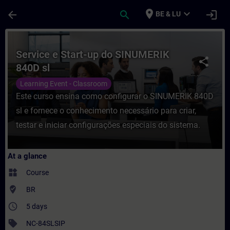
Skip To Main Content
Page Loaded
place
expand_more
arrow_back
search
login
BE & LU
Course - Service e Start-up do SINUMERIK 
Service e Start-up do SINUMERIK
share
840D sl
Learning Event - Classroom
Este curso ensina como configurar o SINUMERIK 840D
sl e fornece o conhecimento necessário para criar,
testar e iniciar configurações especiais do sistema.
At a glance
widgets
Course
where_to_vote
BR
access_time
5 days
sell
NC-84SLSIP