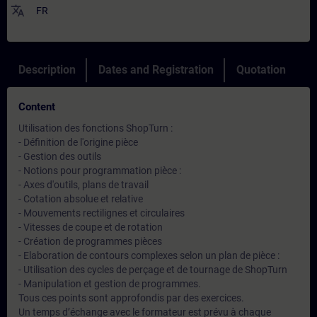
translate
FR
Description
Dates and Registration
Quotation
Content
Utilisation des fonctions ShopTurn :
- Définition de l'origine pièce
- Gestion des outils
- Notions pour programmation pièce :
- Axes d'outils, plans de travail
- Cotation absolue et relative
- Mouvements rectilignes et circulaires
- Vitesses de coupe et de rotation
- Création de programmes pièces
- Elaboration de contours complexes selon un plan de pièce :
- Utilisation des cycles de perçage et de tournage de ShopTurn
- Manipulation et gestion de programmes.
Tous ces points sont approfondis par des exercices.
Un temps d’échange avec le formateur est prévu à chaque