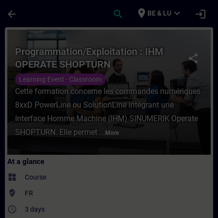
Skip To Main Content
Page Loaded
place
expand_more
arrow_back
search
login
BE & LU
Course - Programmation/Exploitation : I
Programmation/Exploitation : IHM
share
OPERATE SHOPTURN
Learning Event - Classroom
Cette formation concerne les commandes numériques
8xxD PowerLine ou SolutionLine intégrant une
Interface Homme Machine (IHM) SINUMERIK Operate
SHOPTURN. Elle permet ...
More
At a glance
widgets
Course
where_to_vote
FR
access_time
3 days