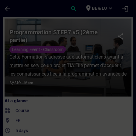
Skip To Main Content
Page Loaded
place
expand_more
arrow_back
search
login
BE & LU
Course - Programmation STEP7 v5 (2ème par
Programmation STEP7 v5 (2ème
share
partie)
Learning Event - Classroom
Cette Formation s'adresse aux automaticiens ayant à
mettre en service un projet TIA.Elle permet d'acquérir
les connaissances liée à la programmation avancée de
systè...
More
At a glance
widgets
Course
where_to_vote
FR
access_time
5 days