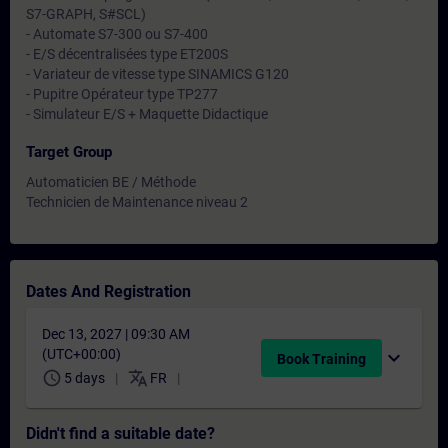
S7-GRAPH, S#SCL)
- Automate S7-300 ou S7-400
- E/S décentralisées type ET200S
- Variateur de vitesse type SINAMICS G120
- Pupitre Opérateur type TP277
- Simulateur E/S + Maquette Didactique
Target Group
Automaticien BE / Méthode
Technicien de Maintenance niveau 2
Dates And Registration
Dec 13, 2027 | 09:30 AM
(UTC+00:00)
expand_more
Book Training
schedule
translate
5 days
FR
Didn't find a suitable date?