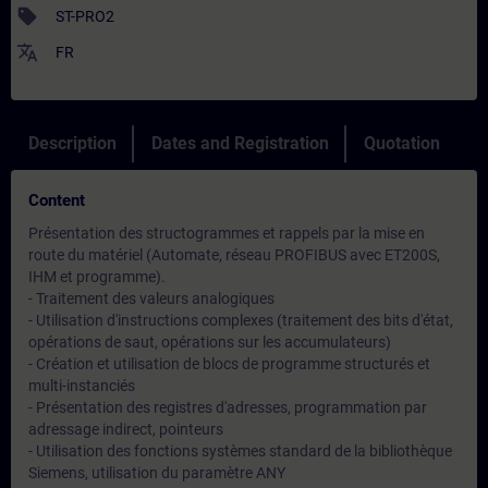
sell
ST-PRO2
translate
FR
Description
Dates and Registration
Quotation
Content
Présentation des structogrammes et rappels par la mise en
route du matériel (Automate, réseau PROFIBUS avec ET200S,
IHM et programme).
- Traitement des valeurs analogiques
- Utilisation d'instructions complexes (traitement des bits d'état,
opérations de saut, opérations sur les accumulateurs)
- Création et utilisation de blocs de programme structurés et
multi-instanciés
- Présentation des registres d'adresses, programmation par
adressage indirect, pointeurs
- Utilisation des fonctions systèmes standard de la bibliothèque
Siemens, utilisation du paramètre ANY