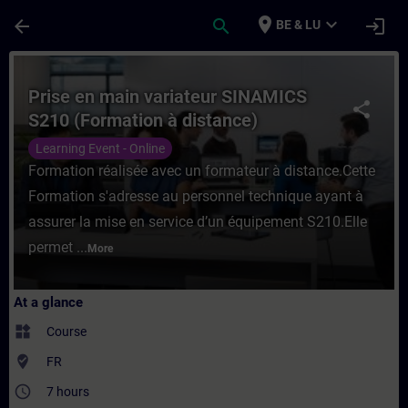
Skip To Main Content
Page Loaded
place
expand_more
arrow_back
search
login
BE & LU
Course - Prise en main variateur SINAMICS
Prise en main variateur SINAMICS
share
S210 (Formation à distance)
Learning Event - Online
Formation réalisée avec un formateur à distance.Cette
Formation s'adresse au personnel technique ayant à
assurer la mise en service d’un équipement S210.Elle
permet ...
More
At a glance
widgets
Course
where_to_vote
FR
access_time
7 hours