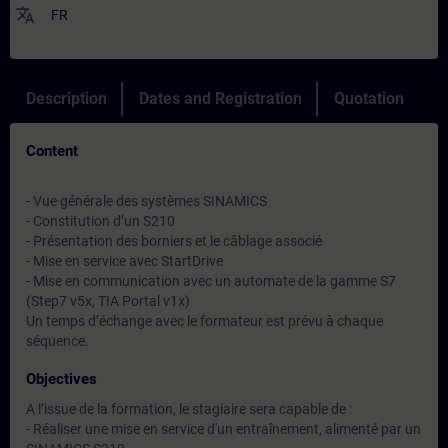
translate
FR
Description
Dates and Registration
Quotation
Content
- Vue générale des systèmes SINAMICS
- Constitution d’un S210
- Présentation des borniers et le câblage associé
- Mise en service avec StartDrive
- Mise en communication avec un automate de la gamme S7
(Step7 v5x, TIA Portal v1x)
Un temps d’échange avec le formateur est prévu à chaque
séquence.
Objectives
A l’issue de la formation, le stagiaire sera capable de :
- Réaliser une mise en service d'un entraînement, alimenté par un