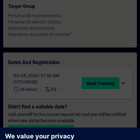
Target Group
Personal de mantenimiento
Personal de servicio técnico
Ingenieros de proyectos
Ingenieros de puesta en marcha"
Dates And Registration
Oct 05, 2026 | 07:00 AM
(UTC+00:00)
expand_more
Book Training
schedule
translate
36 hours
ES
Didn't find a suitable date?
Add yourself to the course request list and you will be notified
when new dates become available.
Activate notification service