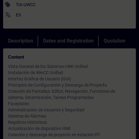
sell
TIA-UWCC
translate
ES
Description
Dates and Registration
Quotation
Content
Vista General de los Sistemas HMI Unified
Instalación de WinCC Unified
Interfaz Gráfica de Usuario (GUI)
Principios de Configuración y Descarga de Proyecto
Creación de Pantallas: Editor, Navegación, Funciones de
sistema, Dinamización, Tareas Programadas
Faceplates
Administración de Usuarios y Seguridad
Sistema de Alarmas
Registros Históricos
Actualización de dispositivo HMI
Creación y descarga de proyecto en estación PC