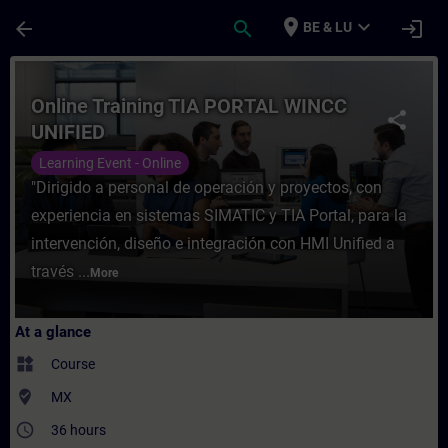
Skip To Main Content
Page Loaded
place
expand_more
arrow_back
search
login
BE & LU
Course - Online Training TIA PORTAL WINC
Online Training TIA PORTAL WINCC
share
UNIFIED
Learning Event - Online
"Dirigido a personal de operación y proyectos, con
experiencia en sistemas SIMATIC y TIA Portal, para la
intervención, diseño e integración con HMI Unified a
través ...
More
At a glance
widgets
Course
where_to_vote
MX
access_time
36 hours