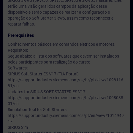
SIRIUS 3RW5 (3RW50, 3RW52, 3RW55 e 3RW55 Failsafe). Eles
terão uma visão geral dos campos da aplicação desse
dispositivo e serão capazes de realizar a configuração e
operação do Soft Starter 3RW5, assim como reconhecer e
reparar falhas.
Prerequisites
Conhecimentos básicos em comandos elétricos e motores.
Requisitos:
Segue abaixo a lista dos softwares que devem ser instalados
pelos participantes para realização do curso:
Softwares:
SIRIUS Soft Starter ES V17 (TIA Portal)
https://support.industry.siemens.com/cs/br/pt/view/1098116
81/en
Updates for SIRIUS SOFT STARTER ES V17
https://support.industry.siemens.com/cs/br/pt/view/1098038
01/en
Simulation Tool for Soft Starters
https://support.industry.siemens.com/cs/pt/en/view/1014949
17
SIRIUS Sim