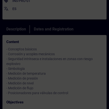
sell
INS-PRO-01
translate
ES
Description
Dates and Registration
Content
- Conceptos básicos
- Corrosión y acoples mecánicos
- Seguridad intrínseca e instalaciones en zonas con riesgo
explosivo
- Simbología
- Medición de temperatura
- Medición de presión
- Medición de nivel
- Medición de flujo
- Posicionadores para válvulas de control
Objectives