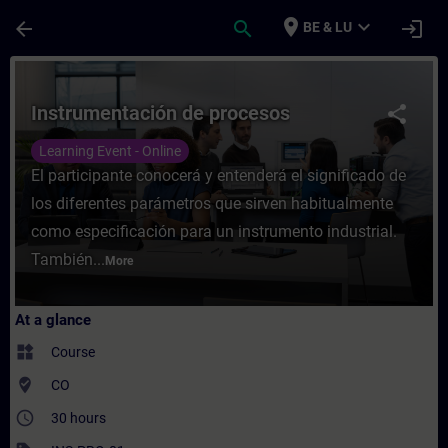
Skip To Main Content
Page Loaded
place
expand_more
arrow_back
search
login
BE & LU
Course - Instrumentación de procesos - Tr
Instrumentación de procesos
share
Learning Event - Online
El participante conocerá y entenderá el significado de
los diferentes parámetros que sirven habitualmente
como especificación para un instrumento industrial.
También...
More
At a glance
widgets
Course
where_to_vote
CO
access_time
30 hours