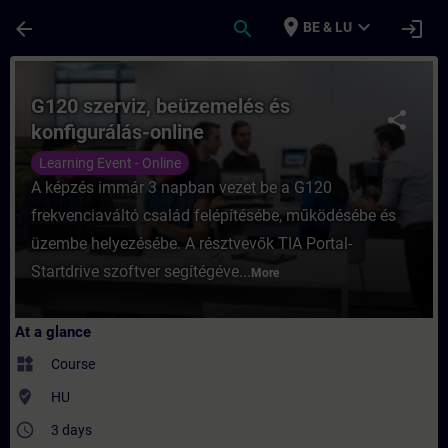
Skip To Main Content
Page Loaded
place
expand_more
arrow_back
search
login
BE & LU
Course - G120 szerviz, beüzemelés és konfi
G120 szerviz, beüzemelés és
share
konfigurálás-online
Learning Event - Online
A képzés immár 3 napban vezet be a G120
frekvenciaváltó család felépítésébe, működésébe és
üzembe helyezésébe. A résztvevők TIA Portal-
Startdrive szoftver segítégéve...
More
At a glance
widgets
Course
where_to_vote
HU
access_time
3 days