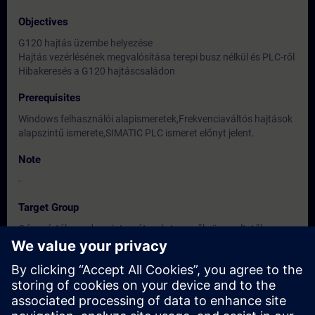
Objectives
G120 hajtás üzembe helyezése
Hajtás vezérlésének megvalósítása terepi busz nélkül és PLC-ről
Hibakeresés a G120 hajtáscsaládon
Prerequisites
Windows felhasználói alapismeretek,Frekvenciaváltós hajtások
alapszintű ismerete,SIMATIC PLC ismeret előnyt jelent.
Note
-
Target Group
Gépgyártók, rendszerintegrátorok, tervezők, üzemeltetők,
karbantartók, villamos és gépész szakemberek
Dates And Registration