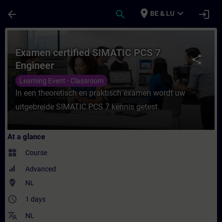
Skip To Main Content
Page Loaded
place
expand_more
arrow_back
search
login
BE & LU
Course - Examen certified SIMATIC PCS 7 E
Examen certified SIMATIC PCS 7
share
Engineer
Learning Event - Classroom
In een theoretisch en praktisch examen wordt uw
uitgebreide SIMATIC PCS 7 kennis getest.
At a glance
widgets
Course
Advanced
where_to_vote
NL
access_time
1 days
translate
NL