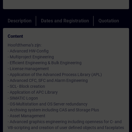
Description
Dates and Registration
Quotation
Content
Hoofdthema’s zijn:
- Advanced HW-Config
- Multiproject Engineering
- Efficient Engineering & Bulk Engineering
- License management
- Application of the Advanced Process Library (APL)
- Advanced CFC, SFC and Alarm Engineering
- SCL- Block creation
- Application of APC Library
- SIMATIC Logon
- OS-Multistation and OS Server redundancy
- Archiving system including CAS and Storage Plus
- Asset Management
- Advanced graphics engineering including openness for C- and
VB-scripting and creation of user defined objects and faceplates