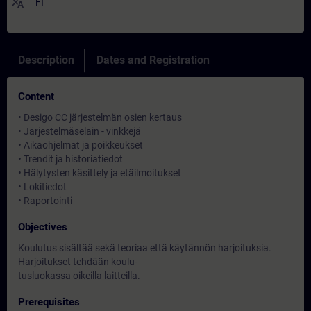
translate
FI
Description
Dates and Registration
Content
• Desigo CC järjestelmän osien kertaus
• Järjestelmäselain - vinkkejä
• Aikaohjelmat ja poikkeukset
• Trendit ja historiatiedot
• Hälytysten käsittely ja etäilmoitukset
• Lokitiedot
• Raportointi
Objectives
Koulutus sisältää sekä teoriaa että käytännön harjoituksia.
Harjoitukset tehdään koulu-
tusluokassa oikeilla laitteilla.
Prerequisites