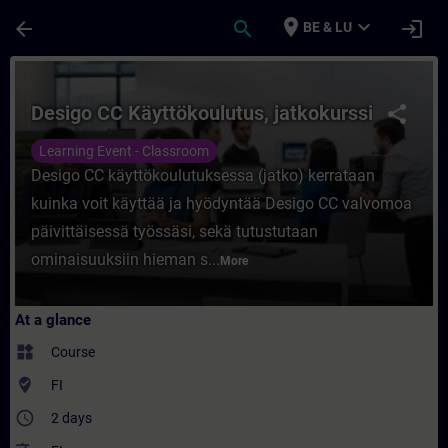
Skip To Main Content
Page Loaded
place
expand_more
arrow_back
search
login
BE & LU
Course - Desigo CC Käyttökoulutus, jatkoku
Desigo CC Käyttökoulutus, jatkokurssi
share
Learning Event - Classroom
Desigo CC käyttökoulutuksessa (jatko) kerrataan
kuinka voit käyttää ja hyödyntää Desigo CC valvomoa
päivittäisessä työssäsi, sekä tutustutaan
ominaisuuksiin hieman s...
More
At a glance
widgets
Course
where_to_vote
FI
access_time
2 days