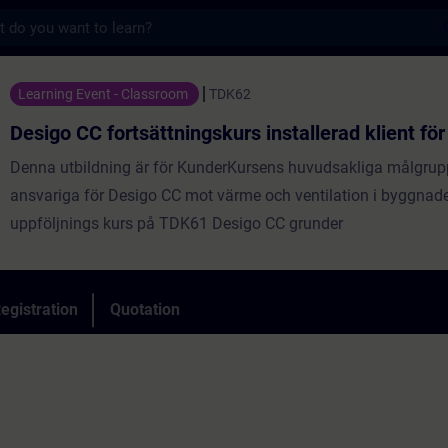
s
ortsättningskurs installerad klient för kun
Learning Event - Classroom
TDK62
Desigo CC fortsättningskurs installerad klient fö
Denna utbildning är för KunderKursens huvudsakliga målgrup
ansvariga för Desigo CC mot värme och ventilation i byggnade
uppföljnings kurs på TDK61 Desigo CC grunder
egistration
Quotation