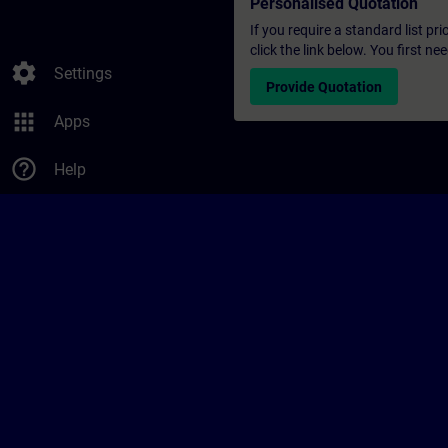
Personalised Quotation
If you require a standard list pr
click the link below. You first n
settings
Settings
Provide Quotation
apps
Apps
help_outline
Help