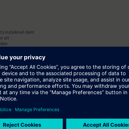
s installerad client
v att
ilder
ionsbeskrivning till flödesbild
rån
igo CC, eller ändra användarrättigheter på befintliga användare
atus i olika anläggningsdelar
oner som du får lära dig på den här fortsättningskursen.
 grundkurs
Desigo CC
(TDK61).