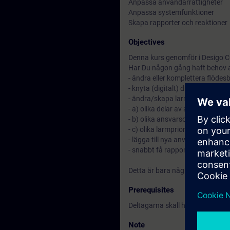
Anpassa användarrättigheter
Anpassa systemfunktioner
Skapa rapporter och reaktioner
Objectives
Denna kurs genomför i Desigo CC
Har Du någon gång haft behov a
- ändra eller komplettera flödesb
- knyta (digitalt) driftkort/funkt
- ändra/skapa larmstyrningar f
- a) olika delar av anläggningen
- b) olika ansvarsområden
- c) olika larmprioriteter
- lägga till nya användare i Des
- snabbt få rapporter om driftst
Detta är bara några av de funkti
Prerequisites
Deltagarna skall ha genomfört
Note