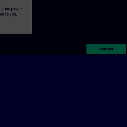
t, then please
led to you.
Contact