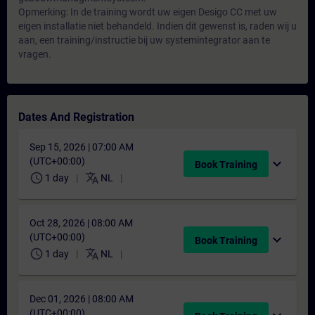
Opmerking: In de training wordt uw eigen Desigo CC met uw
eigen installatie niet behandeld. Indien dit gewenst is, raden wij u
aan, een training/instructie bij uw systemintegrator aan te
vragen.
Dates And Registration
Sep 15, 2026 | 07:00 AM
(UTC+00:00)
expand_more
Book Training
schedule
translate
1 day
NL
Oct 28, 2026 | 08:00 AM
(UTC+00:00)
expand_more
Book Training
schedule
translate
1 day
NL
Dec 01, 2026 | 08:00 AM
(UTC+00:00)