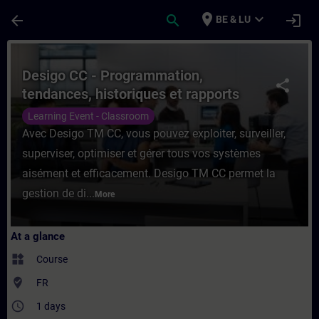
Skip To Main Content
Page Loaded
place
expand_more
arrow_back
search
login
BE & LU
Course - Desigo CC - Programmation, tenda
Desigo CC - Programmation,
share
tendances, historiques et rapports
Learning Event - Classroom
Avec Desigo TM CC, vous pouvez exploiter, surveiller,
superviser, optimiser et gérer tous vos systèmes
aisément et efficacement. Desigo TM CC permet la
gestion de di...
More
At a glance
widgets
Course
where_to_vote
FR
access_time
1 days