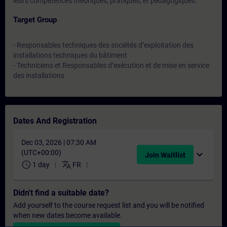
leurs compétences théoriques, pratiques, et pédagogiques.
Target Group
- Responsables techniques des sociétés d’exploitation des
installations techniques du bâtiment
- Techniciens et Responsables d’exécution et de mise en service
des installations
Dates And Registration
Dec 03, 2026 | 07:30 AM
(UTC+00:00)
expand_more
Join Waitlist
schedule
translate
1 day
FR
Didn't find a suitable date?
Add yourself to the course request list and you will be notified
when new dates become available.