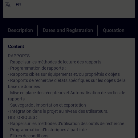
translate
FR
Description
Dates and Registration
Quotation
Content
RAPPORTS :
- Rappel sur les méthodes de lecture des rapports
- Programmation de rapports :
- Rapports ciblés sur équipements et/ou propriétés d’objets
- Rapports de recherche d’états spécifiques sur les objets de la
base de données
- Mise en place des récepteurs et Automatisation de sorties de
rapports
- Sauvegarde , importation et exportation
- Intégration dans le projet au niveau des utilisateurs.
HISTORIQUES :
- Rappel sur les méthodes d’utilisation des outils de recherche
- Programmation d’historiques à partir de :
- Filtres de conditions