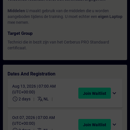
Middelen
U maakt gebruik van de middelen die u worden
aangeboden tijdens de training. U moet echter een
eigen Laptop
mee nemen.
Target Group
Technici die in bezit zijn van het Cerberus PRO Standaard
certificaat.
Dates And Registration
Aug 13, 2026 | 07:00 AM
(UTC+00:00)
expand_more
Join Waitlist
schedule
translate
2 days
NL
Oct 07, 2026 | 07:00 AM
(UTC+00:00)
expand_more
Join Waitlist