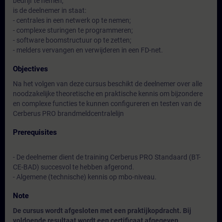
bedrijf te nemen;
is de deelnemer in staat:
- centrales in een netwerk op te nemen;
- complexe sturingen te programmeren;
- software boomstructuur op te zetten;
- melders vervangen en verwijderen in een FD-net.
Objectives
Na het volgen van deze cursus beschikt de deelnemer over alle
noodzakelijke theoretische en praktische kennis om bijzondere
en complexe functies te kunnen configureren en testen van de
Cerberus PRO brandmeldcentralelijn
Prerequisites
- De deelnemer dient de training Cerberus PRO Standaard (BT-
CE-BAD) succesvol te hebben afgerond.
- Algemene (technische) kennis op mbo-niveau.
Note
De cursus wordt afgesloten met een praktijkopdracht. Bij
voldoende resultaat wordt een certificaat afgegeven.