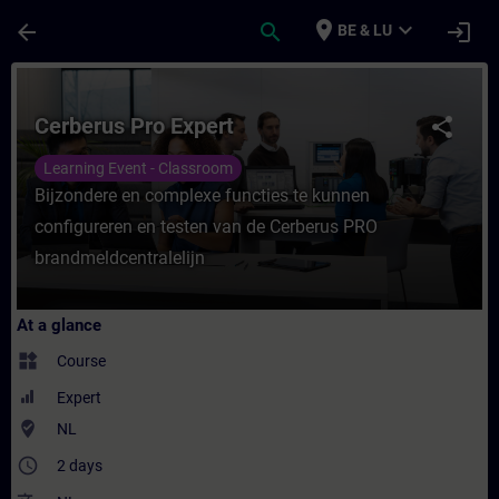
Skip To Main Content
Page Loaded
place
expand_more
arrow_back
search
login
BE & LU
Course - Cerberus Pro Expert - Training - 
Cerberus Pro Expert
share
Learning Event - Classroom
Bijzondere en complexe functies te kunnen
configureren en testen van de Cerberus PRO
brandmeldcentralelijn
At a glance
widgets
Course
Expert
where_to_vote
NL
access_time
2 days