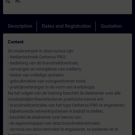
translate
NL
Description
Dates and Registration
Quotation
Content
De onderwerpen in deze cursus zijn:
- Meldertechniek Cerberus PRO;
- bediening van de brandmeldcentrale;
- vervangen en verwijderen van melders;
- testen van volledige systeem;
- gebruikmaken van voorgeschreven tools;
- praktijkoefeningen in de vorm van workshops.
Na het volgen van de training beschikt de deelnemer over alle
noodzakelijke theoretische en praktische kennis om:
- brandmeldcentrales van het type Cerberus PRO te engineeren;
- bijbehorende netwerksystemen in bedrijf te stellen;
- beschikt de deelnemer over kennis van:
- de eigenschappen van deze brandmeldcentrales;
- de tools om deze centrales te engineeren, te bedienen en in