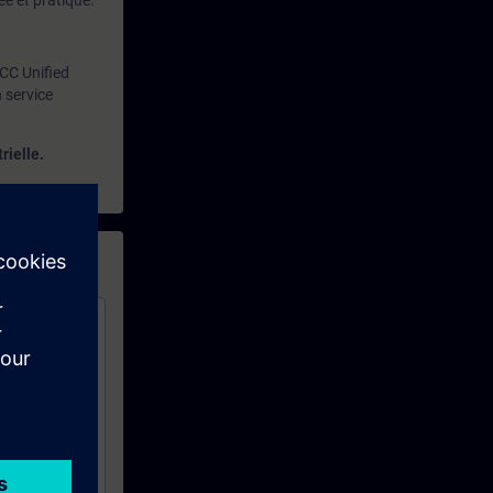
e et pratique.
CC Unified
 service
rielle.