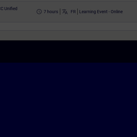
C Unified
access_time
translate
7 hours
FR
Learning Event - Online