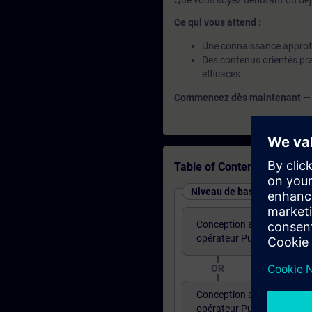
Que vous soyez débutant ou déjà
Ce qui vous attend :
Une connaissance approfo
Des contenus orientés pra
efficaces
Commencez dès maintenant — et 
Table of Contents
Niveau de base : Cours pro
Conception avec WinCC Uni
opérateur Pupitre Pied mac
OR
Conception avec WinCC Uni
opérateur Pupitre Pied ma