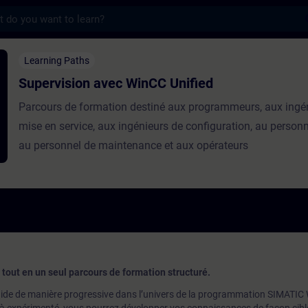
s
 avec WinCC Unified - Training - Training 
Learning Paths
Supervision avec WinCC Unified
Parcours de formation destiné aux programmeurs, aux ingé
mise en service, aux ingénieurs de configuration, au personn
au personnel de maintenance et aux opérateurs
tout en un seul parcours de formation structuré.
ide de manière progressive dans l’univers de la programmation SIMATIC 