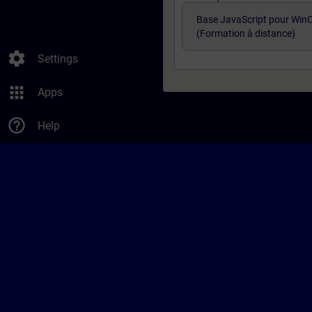
Base JavaScript pour WinC
(Formation à distance)
settings
Settings
apps
Apps
help_outline
Help