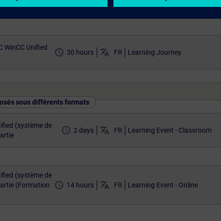
nce)
C WinCC Unified
access_time
translate
30 hours
FR
Learning Journey
osés sous différents formats
fied (système de
access_time
translate
2 days
FR
Learning Event - Classroom
artie
fied (système de
access_time
translate
artie (Formation
14 hours
FR
Learning Event - Online