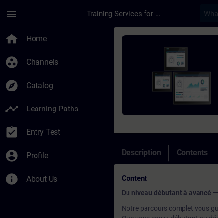
Skip To Main Content
Page Loaded
menu
Training Services for Digital Industries
Course - Supervision
home
Home
group_work
Channels
explore
Catalog
timeline
Learning Paths
assignment_turned_in
Entry Test
Description
Contents
account_circle
Profile
info
Content
About Us
Du niveau débutant à avancé — 
Notre parcours complet vous gu