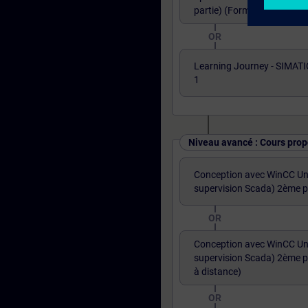
partie) (Formation à dista
OR
Learning Journey - SIMATI
1
Niveau avancé : Cours prop
Conception avec WinCC Uni
supervision Scada) 2ème p
OR
Conception avec WinCC Uni
supervision Scada) 2ème p
à distance)
OR