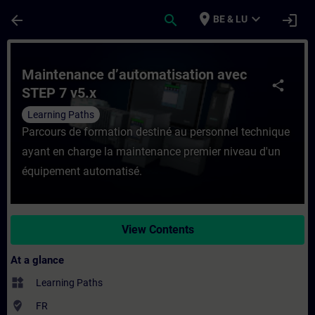
Skip To Main Content
Page Loaded
place
expand_more
arrow_back
search
login
BE & LU
Course - Maintenance d’automatisation ave
Maintenance d’automatisation avec
share
STEP 7 v5.x
Learning Paths
Parcours de formation destiné au personnel technique
ayant en charge la maintenance premier niveau d'un
équipement automatisé.
View Contents
At a glance
widgets
Learning Paths
where_to_vote
FR