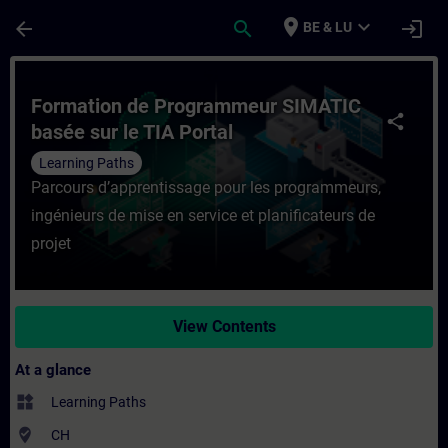
Skip To Main Content
Page Loaded
place
expand_more
arrow_back
search
login
BE & LU
Course - Formation de Programmeur SIMATIC
Formation de Programmeur SIMATIC
share
basée sur le TIA Portal
Learning Paths
Parcours d’apprentissage pour les programmeurs,
ingénieurs de mise en service et planificateurs de
projet
View Contents
At a glance
widgets
Learning Paths
where_to_vote
CH