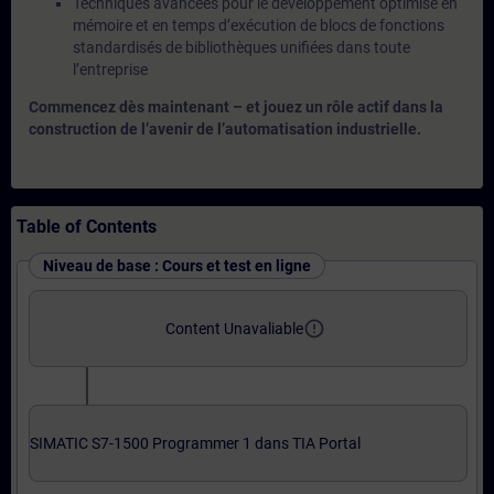
Techniques avancées pour le développement optimisé en
mémoire et en temps d’exécution de blocs de fonctions
standardisés de bibliothèques unifiées dans toute
l’entreprise
Commencez dès maintenant – et jouez un rôle actif dans la
construction de l’avenir de l’automatisation industrielle.
Table of Contents
Niveau de base : Cours et test en ligne
error_outline
Content Unavaliable
SIMATIC S7-1500 Programmer 1 dans TIA Portal