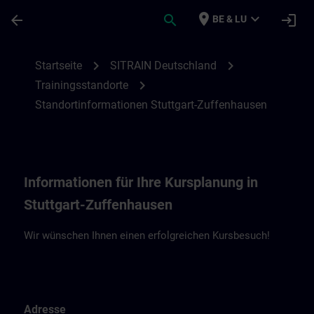
Für Hauptinhalt überspringen
Seite wurde geladen
place
expand_more
arrow_back
search
login
BE & LU
Standortinformationen Stuttgart-Zuffenh
chevron_right
chevron_right
Startseite
SITRAIN Deutschland
chevron_right
Trainingsstandorte
Standortinformationen Stuttgart-Zuffenhausen
Informationen für Ihre Kursplanung in
Stuttgart-Zuffenhausen
Wir wünschen Ihnen einen erfolgreichen Kursbesuch!
Adresse