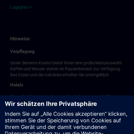
L
a
ge
p
la
n
>
Hinweise
Verpflegung
Unser Siemens-Kasino bietet Ihnen eine große Menüauswahl.
Kaffee und Wasser stehen im Pausenbereich zur Verfügung.
Das Essen und die Getränke erhalten Sie unentgeltlich.
Hotels
Die aufgeführte Hotelauswahl erfolgte ausschließlich
anhand der Nähe der Hotels zum Kursort bzw. anhand
der günstigen Verkehrsanbindung zum
Veranstaltungsort.
Es handelt sich hierbei nicht um Siemens-
Vertragshotels, daher können wir für die Qualität der