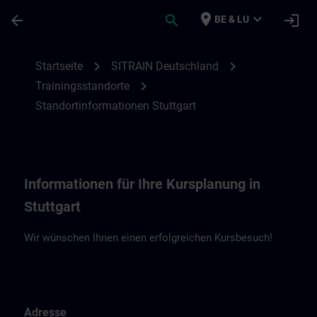
Für Hauptinhalt überspringen
Seite wurde geladen
place
expand_more
arrow_back
search
login
BE & LU
Standortinformationen Stuttgart | SITRAI
chevron_right
chevron_right
Startseite
SITRAIN Deutschland
chevron_right
Trainingsstandorte
Standortinformationen Stuttgart
Informationen für Ihre Kursplanung in
Stuttgart
Wir wünschen Ihnen einen erfolgreichen Kursbesuch!
Adresse