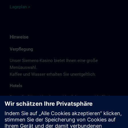
Lage
p
la
n
>
Hinweise
Verpflegung
Unser Siemens-Kasino bietet Ihnen eine große
Menüauswahl.
Kaffee und Wasser erhalten Sie unentgeltlich.
Hotels
Die aufgeführte Hotelauswahl erfolgte ausschließlich
anhand der Nähe der Hotels zum Kursort bzw. anhand
der günstigen Verkehrsanbindung zum
Veranstaltungsort.
Es handelt sich hierbei nicht um Siemens-