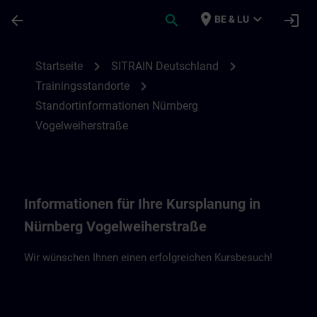
Für Hauptinhalt überspringen
Seite wurde geladen
place
expand_more
arrow_back
search
login
BE & LU
Standortinformationen Nürnberg VO | SIT
chevron_right
chevron_right
Startseite
SITRAIN Deutschland
chevron_right
Trainingsstandorte
Standortinformationen Nürnberg
Vogelweiherstraße
Informationen für Ihre Kursplanung in
Nürnberg Vogelweiherstraße
Wir wünschen Ihnen einen erfolgreichen Kursbesuch!