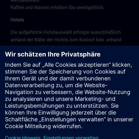
Menüauswahl.
Kaffee und Wasser erhalten Sie unentgeltlich.
Hotels
Die aufgeführte Hotelauswahl erfolgte ausschließlich
anhand der Nähe der Hotels zum Kursort bzw. anhand
der günstigen Verkehrsanbindung zum
Veranstaltungsort.
Es handelt sich hierbei nicht um Siemens-
Vertragshotels, daher können wir für die Qualität der
Hotels keine Gewähr übernehmen.
Bitte beachten Sie, dass München Messestadt ist.
Buchen Sie daher frühzeitig.
Stornierung
Bitte stornieren Sie schriftlich.