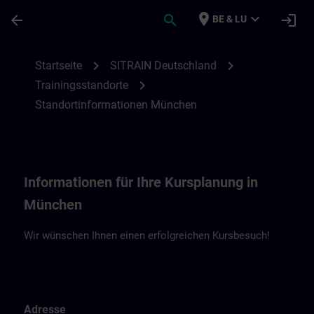
Für Hauptinhalt überspringen
Seite wurde geladen
place
expand_more
arrow_back
search
login
BE & LU
Standortinformationen München | SITRAI
chevron_right
chevron_right
Startseite
SITRAIN Deutschland
chevron_right
Trainingsstandorte
Standortinformationen München
Informationen für Ihre Kursplanung in
München
Wir wünschen Ihnen einen erfolgreichen Kursbesuch!
Adresse