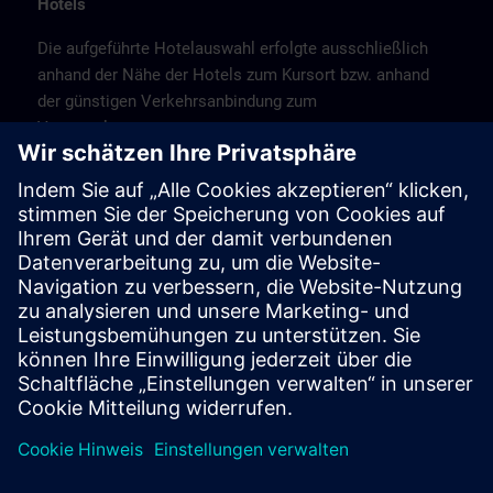
Hotels
Die aufgeführte Hotelauswahl erfolgte ausschließlich
anhand der Nähe der Hotels zum Kursort bzw. anhand
der günstigen Verkehrsanbindung zum
Veranstaltungsort.
Es handelt sich hierbei nicht um Siemens-
Vertragshotels, daher können wir für die Qualität der
Hotels keine Gewähr übernehmen.
Bitte beachten Sie, dass aufgrund von Messen oder
anderen Großereignissendie Hotels nur begrenzte
Kapzitäten haben. Buchen Sie daher frühzeitig!
Stornierung
Bitte stornieren Sie schriftlich.