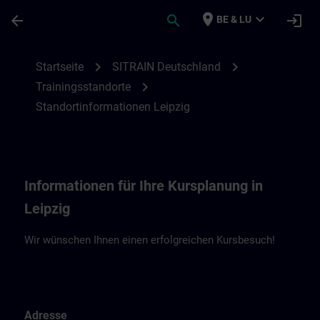
Für Hauptinhalt überspringen
Seite wurde geladen
place
expand_more
arrow_back
search
login
BE & LU
Standortinformationen Leipzig | SITRAIN
chevron_right
chevron_right
Startseite
SITRAIN Deutschland
chevron_right
Trainingsstandorte
Standortinformationen Leipzig
Informationen für Ihre Kursplanung in
Leipzig
Wir wünschen Ihnen einen erfolgreichen Kursbesuch!
Adresse