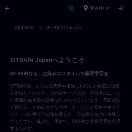
Für Hauptinhalt überspringen
Seite wurde geladen
place
expand_more
arrow_back
search
login
BE & LU
SITRAIN Japan | SITRAIN
chevron_right
Startseite
SITRAINジャパン
SITRAIN Japanへようこそ
SITRAINなら、お好みのスタイルで産業学習を
SITRAINは、あらゆる業界や用途に対応した幅広い知識
を提供しています。当社のサービスは、学習者のニーズ
と革新的な企業の要件に焦点を当てています。革新的な
学習方法、きめ細やかなサポート、そして業務やキャリ
アアップに役立つ知識を通じて、学ぶ喜びをぜひ体験し
てください。成功し、柔軟で、継続的な産業学習を実現
するために。