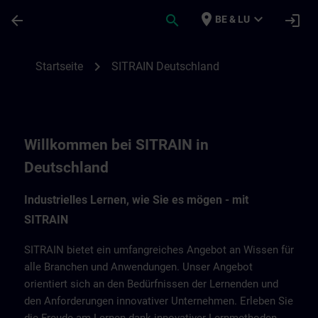
Für Hauptinhalt überspringen
Seite wurde geladen
place
expand_more
arrow_back
search
login
BE & LU
SITRAIN Deutschland | SITRAIN
chevron_right
Startseite
SITRAIN Deutschland
Willkommen bei SITRAIN in
Deutschland
Industrielles Lernen, wie Sie es mögen - mit
SITRAIN
SITRAIN bietet ein umfangreiches Angebot an Wissen für
alle Branchen und Anwendungen. Unser Angebot
orientiert sich an den Bedürfnissen der Lernenden und
den Anforderungen innovativer Unternehmen. Erleben Sie