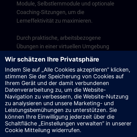
Module, Selbstlernmodule und optionale
Coaching-Sitzungen, um die
Lerneffektivität zu maximieren.
Durch praktische, arbeitsbezogene
Übungen in einer virtuellen Umgebung
entwickeln Sie Fähigkeiten, die direkt in
Ihrem Arbeitsalltag anwendbar sind. Das
Lernen geht über den Kurs hinaus mit
einer einjährigen Mitgliedschaft auf
unserer digitalen Lernplattform SITRAIN
access.
Übersicht