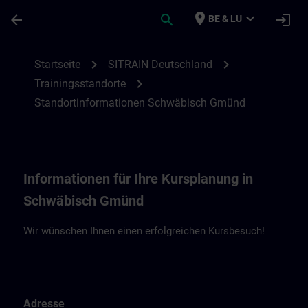
Für Hauptinhalt überspringen
Seite wurde geladen
place
expand_more
arrow_back
search
login
BE & LU
Standortinformationen Schwäbisch Gmün
chevron_right
chevron_right
Startseite
SITRAIN Deutschland
chevron_right
Trainingsstandorte
Standortinformationen Schwäbisch Gmünd
Informationen für Ihre Kursplanung in
Schwäbisch Gmünd
Wir wünschen Ihnen einen erfolgreichen Kursbesuch!
Adresse