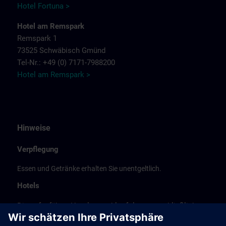
Hotel Fortuna >
Hotel am Remspark
Remspark 1
73525 Schwäbisch Gmünd
Tel-Nr.: +49 (0) 7171-7988200
Hotel am Remspark >
Hinweise
Verpflegung
Essen und Getränke erhalten Sie unentgeltlich.
Hotels
Die aufgeführte Hotelauswahl erfolgte ausschließlich
anhand der Nähe der Hotels zum Kursort bzw. anhand