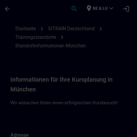
Für Hauptinhalt überspringen
Seite wurde geladen
place
expand_more
arrow_back
search
login
BE & LU
Standortinformationen München | SITRAI
chevron_right
chevron_right
Startseite
SITRAIN Deutschland
chevron_right
Trainingsstandorte
Standortinformationen München
Informationen für Ihre Kursplanung in
München
Wir wünschen Ihnen einen erfolgreichen Kursbesuch!
Adresse