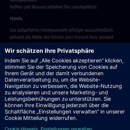
Menüauswahl.
Kaffee und Wasser erhalten Sie unentgeltlich.
Hotels
Die aufgeführte Hotelauswahl erfolgte ausschließlich
anhand der Nähe der Hotels zum Kursort bzw. anhand
der günstigen Verkehrsanbindung zum
Veranstaltungsort.
Es handelt sich hierbei nicht um Siemens-
Vertragshotels, daher können wir für die Qualität der
Hotels keine Gewähr übernehmen.
Bitte beachten Sie, dass München Messestadt ist.
Buchen Sie daher frühzeitig.
Stornierung
Bitte stornieren Sie schriftlich.