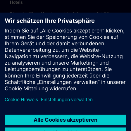
Hotels
Die aufgeführte Hotelauswahl erfolgte ausschließlich
anhand der Nähe der Hotels zum Kursort bzw. anhand
der günstigen Verkehrsanbindung zum
Veranstaltungsort.
Es handelt sich hierbei nicht um Siemens-
Vertragshotels, daher können wir für die Qualität der
Hotels keine Gewähr übernehmen.
Stornierung
Bitte stornieren Sie schriftlich.