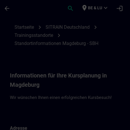
Für Hauptinhalt überspringen
Seite wurde geladen
place
expand_more
arrow_back
search
login
BE & LU
Standortinformationen Magdeburg - SBH 
chevron_right
chevron_right
Startseite
SITRAIN Deutschland
chevron_right
Trainingsstandorte
Standortinformationen Magdeburg - SBH
Informationen für Ihre Kursplanung in
Magdeburg
Wir wünschen Ihnen einen erfolgreichen Kursbesuch!
Adresse