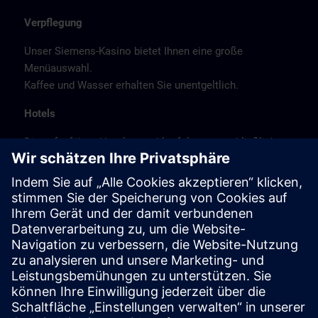
Verpflegung
Unser Siemens-Kasino bietet Ihnen eine große
Menüauswahl.
Kaffee und Wasser erhalten Sie unentgeltlich.
Hotels
Die aufgeführte Hotelauswahl erfolgte ausschließlich
anhand der Nähe der Hotels zum Kursort bzw. anhand
der günstigen Verkehrsanbindung zum
Veranstaltungsort.
Es handelt sich hierbei nicht um Siemens-
Vertragshotels, daher können wir für die Qualität der
Hotels keine Gewähr übernehmen.
Stornierung
Bitte stornieren Sie schriftlich.