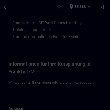
Für Hauptinhalt überspringen
Seite wurde geladen
place
expand_more
arrow_back
search
login
BE & LU
Standortinformationen Frankfurt/Main | 
chevron_right
chevron_right
Startseite
SITRAIN Deutschland
chevron_right
Trainingsstandorte
Standortinformationen Frankfurt/Main
Informationen für Ihre Kursplanung in
Frankfurt/M.
Wir wünschen Ihnen einen erfolgreichen Kursbesuch!
Adresse