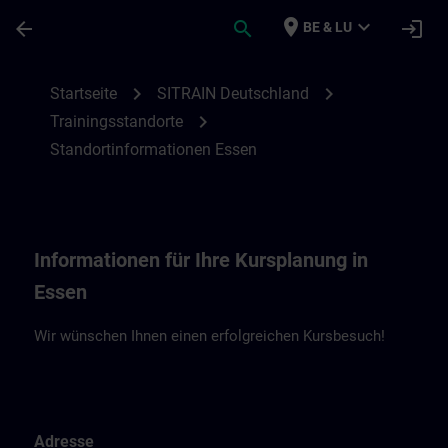
Für Hauptinhalt überspringen
Seite wurde geladen
place
expand_more
arrow_back
search
login
BE & LU
Standortinformationen Essen | SITRAIN
chevron_right
chevron_right
Startseite
SITRAIN Deutschland
chevron_right
Trainingsstandorte
Standortinformationen Essen
Informationen für Ihre Kursplanung in
Essen
Wir wünschen Ihnen einen erfolgreichen Kursbesuch!
Adresse