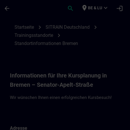
Für Hauptinhalt überspringen
Seite wurde geladen
place
expand_more
arrow_back
search
login
BE & LU
Standortinformationen Bremen – SPE | S
chevron_right
chevron_right
Startseite
SITRAIN Deutschland
chevron_right
Trainingsstandorte
Standortinformationen Bremen
Informationen für Ihre Kursplanung in
Bremen – Senator-Apelt-Straße
Wir wünschen Ihnen einen erfolgreichen Kursbesuch!
Adresse