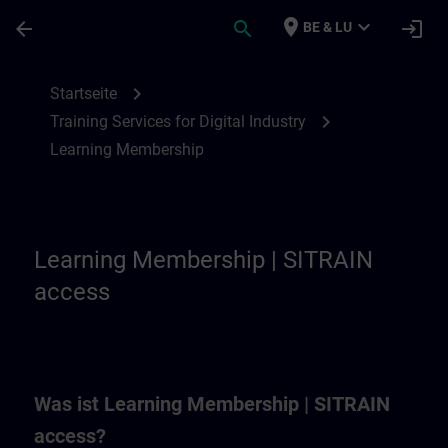
Für Hauptinhalt überspringen
Seite wurde geladen
place
expand_more
arrow_back
search
login
BE & LU
Learning Membership | SITRAIN
chevron_right
Startseite
chevron_right
Training Services for Digital Industry
Learning Membership
Learning Membership | SITRAIN
access
Was ist Learning Membership | SITRAIN
access?