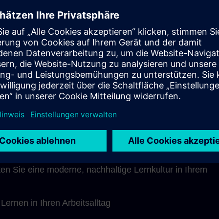
gleiter steht selbstverständlich während den Live-
 während des individuellen Coachings für Fragen und
r Verfügung.
n Aufbau lassen sich die Lerneinheiten ideal in den
grieren und an das eigene Lerntempo anpassen.
nen Blick
ver durch den didaktisch optimalen Methodenmix
ten Sie eine moderne, nachhaltige Lernkultur in Ihrem
 Lernen in Ihren Arbeitsalltag