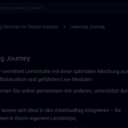
s
SITRAIN
chevron_right
g Services for Digital Industry
Learning Journey
ng Journey
 vermittelt Lerninhalte mit einer optimalen Mischung au
lbststudium und geführten Live-Modulen.
ernen Sie online gemeinsam mit anderen, unterstützt du
lassen sich ideal in den Arbeitsalltag integrieren – für
rnen in Ihrem eigenem Lerntempo.