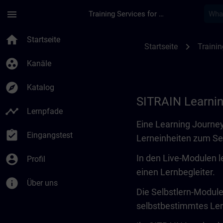
Für Hauptinhalt überspringen
Seite wurde geladen
menu
Training Services for Digital Industries
Learning Journey | 
home
Startseite
chevron_right
Startseite
Trainin
group_work
Kanäle
explore
Katalog
SITRAIN Learni
timeline
Lernpfade
Eine Learning Journey
assignment_turned_in
Eingangstest
Lerneinheiten zum Se
account_circle
In den Live-Modulen l
Profil
einen Lernbegleiter.
info
Über uns
Die Selbstlern-Module 
selbstbestimmtes Le