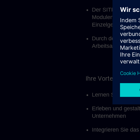
Der SITRAIN Lernbe
Modulen, aber auch
Einzelgespräche zu
Durch den modulare
Arbeitsalltag inte
Ihre Vorteile auf ei
Lernen Sie effekti
Erleben und gestal
Unternehmen
Integrieren Sie das