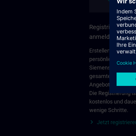
Registrieren und
anmelden
Erstellen Sie Ihr
persönliches Konto
Siemens ID, um auf
gesamte SITRAIN-
Angebot zuzugreife
Die Registrierung is
kostenlos und daue
wenige Schritte.
Jetzt registriere