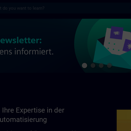
s
now-how in der industriellen Automatisier
 Ihre Expertise in der
Automatisierung