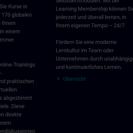
Selbstlernmodulen. Mit der
Sie Kurse in
Learning Membership können Si
 170 globalen
jederzeit und überall lernen, in
n Ihrem
Ihrem eigenen Tempo – 24/7.
in einem
zimmer
Fördern Sie eine moderne
Lernkultur im Team oder
Unternehmen durch unabhängig
line-Trainings
und kontinuierliches Lernen.
-
Übersicht
und praktischen
rtuellen
es abgestimmt
iele. Diese
en direkte
serem
endiskussionen