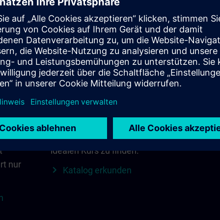
Finden Sie den
SITRAIN in
richtigen Kurs für sich
Region
Suchen Sie direkt mit
Alles, was 
 über
Schlüsselwörtern und
wichtig ist
 das
Filtern – oder stöbern Sie
lokale Kon
nach Kategorien im
mehr auf ei
n.
Katalog, um Ihren
Region 
t
idealen Kurs zu finden.
rt nur
Katalog erkunden
n