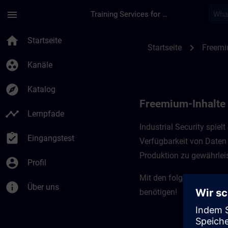
Für Hauptinhalt überspringen
Seite wurde geladen
menu
Training Services for Digital Industries
Freemium-Inhalte für
home
Startseite
chevron_right
Startseite
Freemi
group_work
Kanäle
explore
Katalog
Freemium-Inhalte f
timeline
Lernpfade
Industrial Security spiel
assignment_turned_in
Eingangstest
Verfügbarkeit von Daten 
Produktion zu gewährleis
account_circle
Profil
Mit den folgenden Kursen
info
Über uns
benötigen!