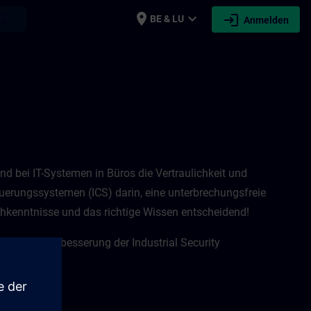
place
expand_more
login
earch
BE & LU
Anmelden
rend bei IT-Systemen in Büros die Vertraulichkeit und
euerungssystemen (ICS) darin, eine unterbrechungsfreie
hkenntnisse und das richtige Wissen entscheidend! ​
für eine Verbesserung der Industrial Security